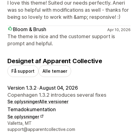
I love this theme! Suited our needs perfectly. Aneri
was so helpful with modifications as well - thanks for
being so lovely to work with &amp; responsive! :)
Bloom & Brush
Apr 10, 2026
The theme is nice and the customer support is
prompt and helpful.
Designet af Apparent Collective
Få support
Alle temaer
Version 1.3.2
•
August 04, 2026
Copenhagen 1.3.2 introduces several fixes
Se oplysninger
Alle versioner
Temadokumentation
Se oplysninger
Se kontaktoplysninger
Valletta, MT
support@apparentcollective.com