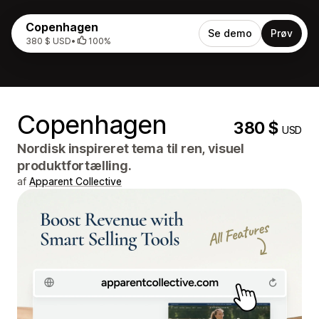
Copenhagen
Se demo
Prøv
380 $ USD
•
100%
Copenhagen
380 $
USD
Nordisk inspireret tema til ren, visuel
produktfortælling.
af
Apparent Collective