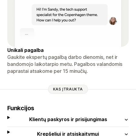
Unikali pagalba
Gaukite ekspertų pagalbą darbo dienomis, net ir
bandomojo laikotarpio metu. Pagalbos valandomis
paprastai atsakome per 15 minučių.
KAS ĮTRAUKTA
Funkcijos
Klientų paskyros ir prisijungimas
Krepšeliui ir atsiskaitymui