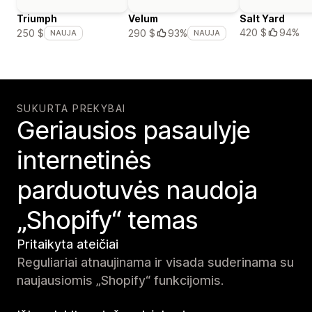
Triumph
Velum
Salt Yard
420 $
94%
250 $
290 $
93%
NAUJA
NAUJA
SUKURTA PREKYBAI
Geriausios pasaulyje
internetinės
parduotuvės naudoja
„Shopify“ temas
Pritaikyta ateičiai
Reguliariai atnaujinama ir visada suderinama su
naujausiomis „Shopify“ funkcijomis.