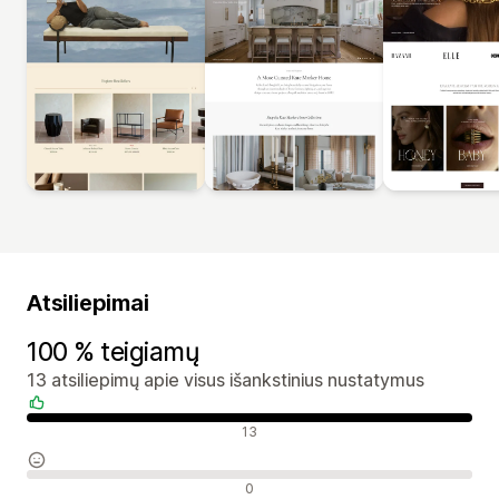
Atsiliepimai
100 % teigiamų
13 atsiliepimų apie visus išankstinius nustatymus
Teigiami atsiliepimai
13
Neutralūs atsiliepimai
0