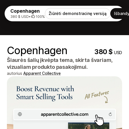
Copenhagen
Žiūrėti demonstracinę versiją
Išbandy
380 $ USD
•
100%
Copenhagen
380 $
USD
Šiaurės šalių įkvėpta tema, skirta švariam,
vizualiam produkto pasakojimui.
autorius
Apparent Collective