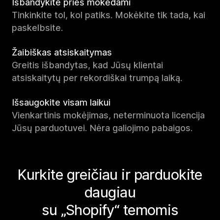
Išbandykite prieš mokėdami
Tinkinkite tol, kol patiks. Mokėkite tik tada, kai
paskelbsite.
Žaibiškas atsiskaitymas
Greitis išbandytas, kad Jūsų klientai
atsiskaitytų per rekordiškai trumpą laiką.
Išsaugokite visam laikui
Vienkartinis mokėjimas, neterminuota licencija
Jūsų parduotuvei. Nėra galiojimo pabaigos.
Kurkite greičiau ir parduokite
daugiau
su „Shopify“ temomis