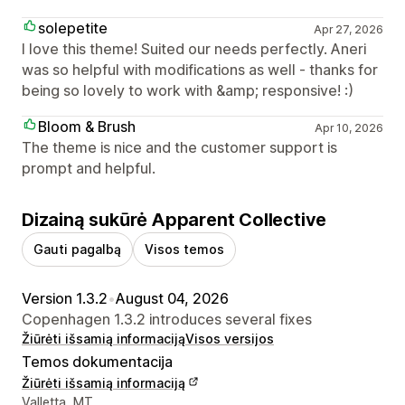
solepetite
Apr 27, 2026
I love this theme! Suited our needs perfectly. Aneri
was so helpful with modifications as well - thanks for
being so lovely to work with &amp; responsive! :)
Bloom & Brush
Apr 10, 2026
The theme is nice and the customer support is
prompt and helpful.
Dizainą sukūrė Apparent Collective
Gauti pagalbą
Visos temos
Version 1.3.2
•
August 04, 2026
Copenhagen 1.3.2 introduces several fixes
Žiūrėti išsamią informaciją
Visos versijos
Temos dokumentacija
Žiūrėti išsamią informaciją
Kūrėjo kontaktiniai duomenys
Valletta, MT