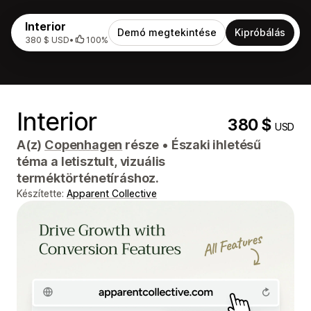
Interior
Demó megtekintése
Kipróbálás
380 $ USD
•
100%
Interior
380 $
USD
A(z)
Copenhagen
része
•
Északi ihletésű
téma a letisztult, vizuális
terméktörténetíráshoz.
Készítette:
Apparent Collective