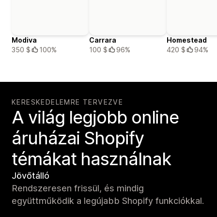
Modiva
Carrara
Homestead
350 $
100%
100 $
96%
420 $
94%
KERESKEDELEMRE TERVEZVE
A világ legjobb online
áruházai Shopify
témákat használnak
Jövőtálló
Rendszeresen frissül, és mindig
együttműködik a legújabb Shopify funkciókkal.