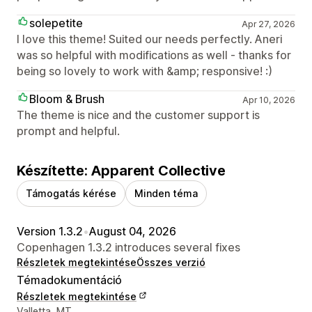
solepetite
Apr 27, 2026
I love this theme! Suited our needs perfectly. Aneri
was so helpful with modifications as well - thanks for
being so lovely to work with &amp; responsive! :)
Bloom & Brush
Apr 10, 2026
The theme is nice and the customer support is
prompt and helpful.
Készítette: Apparent Collective
Támogatás kérése
Minden téma
Version 1.3.2
•
August 04, 2026
Copenhagen 1.3.2 introduces several fixes
Részletek megtekintése
Összes verzió
Témadokumentáció
Részletek megtekintése
Dizájner kapcsolattartási adatai
Valletta, MT