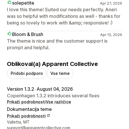
solepetite
Apr 27, 2026
I love this theme! Suited our needs perfectly. Aneri
was so helpful with modifications as well - thanks for
being so lovely to work with &amp; responsive! :)
Bloom & Brush
Apr 10, 2026
The theme is nice and the customer support is
prompt and helpful.
Oblikoval(a) Apparent Collective
Pridobi podporo
Vse teme
Version 1.3.2
•
August 04, 2026
Copenhagen 1.3.2 introduces several fixes
Prikaži podrobnosti
Vse različice
Dokumentacija teme
Prikaži podrobnosti
Podatki za stik z oblikovalcem
Valletta, MT
support@apparentcollective.com