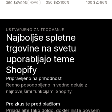
350 $
100%
100 $
96%
360 $
99%
NOVO
USTVARJENO ZA TRGOVANJE
Najboljše spletne
trgovine na svetu
uporabljajo teme
Shopify
Pripravljeno na prihodnost
Redno posodobljeno in vedno deluje z
najnovejšimi funkcijami Shopify.
Preizkusite pred plačilom
Prilagajajte tako dolgo, dokler niste povsem