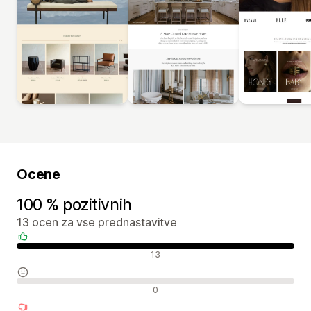
Ocene
100 % pozitivnih
13 ocen za vse prednastavitve
Pozitivne ocene
13
Nevtralne ocene
0