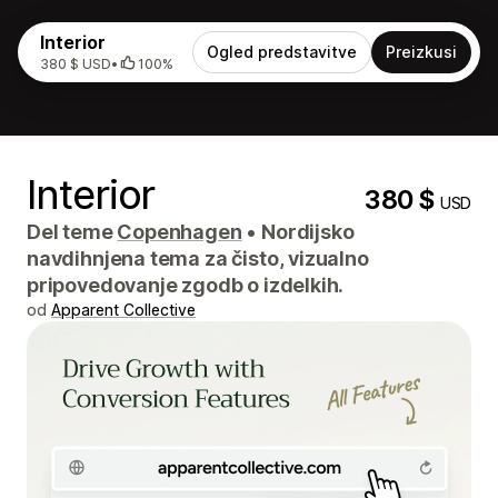
Interior
Ogled predstavitve
Preizkusi
380 $ USD
•
100%
Interior
380 $
USD
Del teme
Copenhagen
•
Nordijsko
navdihnjena tema za čisto, vizualno
pripovedovanje zgodb o izdelkih.
od
Apparent Collective