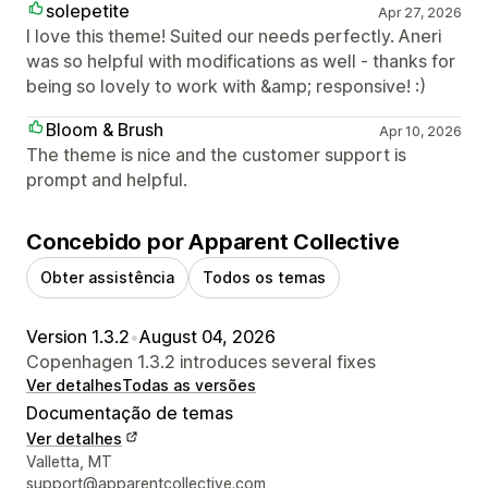
solepetite
Apr 27, 2026
I love this theme! Suited our needs perfectly. Aneri
was so helpful with modifications as well - thanks for
being so lovely to work with &amp; responsive! :)
Bloom & Brush
Apr 10, 2026
The theme is nice and the customer support is
prompt and helpful.
Concebido por Apparent Collective
Obter assistência
Todos os temas
Version 1.3.2
•
August 04, 2026
Copenhagen 1.3.2 introduces several fixes
Ver detalhes
Todas as versões
Documentação de temas
Ver detalhes
Detalhes de contacto do designer
Valletta, MT
support@apparentcollective.com