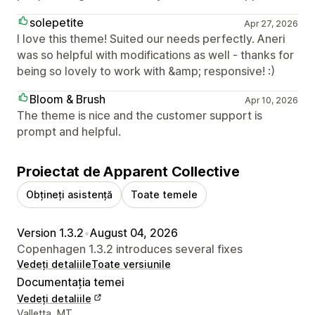
solepetite
Apr 27, 2026
I love this theme! Suited our needs perfectly. Aneri
was so helpful with modifications as well - thanks for
being so lovely to work with &amp; responsive! :)
Bloom & Brush
Apr 10, 2026
The theme is nice and the customer support is
prompt and helpful.
Proiectat de Apparent Collective
Obțineți asistență
Toate temele
Version 1.3.2
•
August 04, 2026
Copenhagen 1.3.2 introduces several fixes
Vedeți detaliile
Toate versiunile
Documentația temei
Vedeți detaliile
Detaliile de contact ale designerului
Valletta, MT