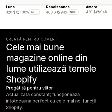
Luna
Renaissance
Amara
420 $
94%
320 $
100%
400 $
94%
NOU
NOU
CREATĂ PENTRU COMERȚ
Cele mai bune
magazine online din
lume utilizează temele
Shopify
Pregătită pentru viitor
Actualizată constant; funcționează
întotdeauna perfect cu cele mai noi funcții
Shopify.