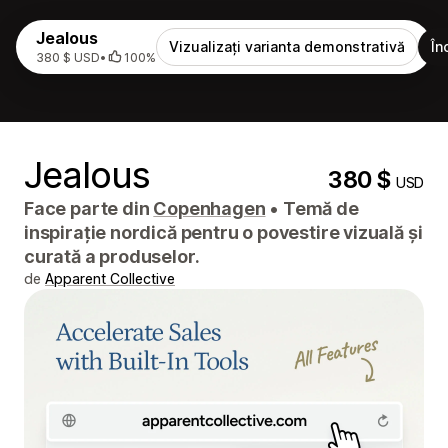
Jealous
Vizualizați varianta demonstrativă
În
380 $ USD
•
100%
Jealous
380 $
USD
Face parte din
Copenhagen
•
Temă de
inspirație nordică pentru o povestire vizuală și
curată a produselor.
de
Apparent Collective