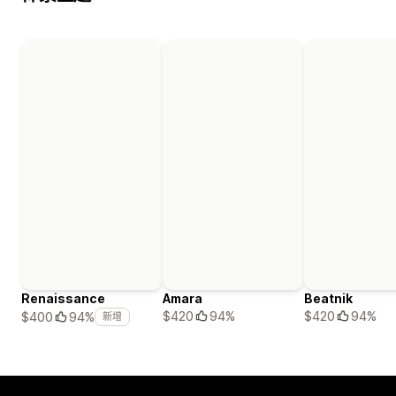
Renaissance
Amara
Beatnik
$420
94%
$420
94%
$400
94%
新增