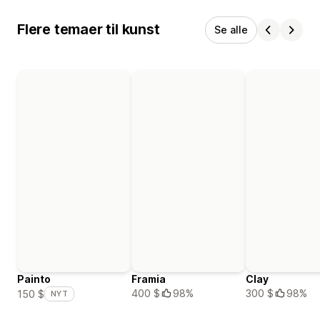
Flere temaer til kunst
Se alle
Painto
Framia
Clay
400 $
98%
300 $
98%
150 $
NYT