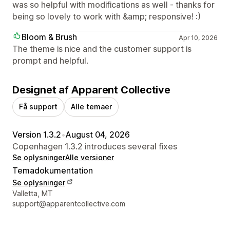
was so helpful with modifications as well - thanks for
being so lovely to work with &amp; responsive! :)
Bloom & Brush
Apr 10, 2026
The theme is nice and the customer support is
prompt and helpful.
Designet af Apparent Collective
Få support
Alle temaer
Version 1.3.2
•
August 04, 2026
Copenhagen 1.3.2 introduces several fixes
Se oplysninger
Alle versioner
Temadokumentation
Se oplysninger
Se kontaktoplysninger
Valletta, MT
support@apparentcollective.com