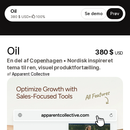
Oil
Se demo
Prøv
380 $ USD
•
100%
Oil
380 $
USD
En del af
Copenhagen
•
Nordisk inspireret
tema til ren, visuel produktfortælling.
af
Apparent Collective