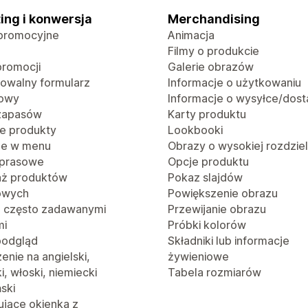
ing i konwersja
Merchandising
promocyjne
Animacja
Filmy o produkcie
promocji
Galerie obrazów
rowalny formularz
Informacje o użytkowaniu
towy
Informacje o wysyłce/dost
 zapasów
Karty produktu
e produkty
Lookbooki
je w menu
Obrazy o wysokiej rozdzie
 prasowe
Opcje produktu
aż produktów
Pokaz slajdów
owych
Powiększenie obrazu
z często zadawanymi
Przewijanie obrazu
mi
Próbki kolorów
podgląd
Składniki lub informacje
nie na angielski,
żywieniowe
i, włoski, niemiecki
Tabela rozmiarów
ński
jące okienka z