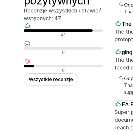
pozytywnych
Odp
Recenzje wszystkich ustawień
Than
wstępnych: 47
The 
The the
Pozytywne recenzje
41
prompt 
Neutralne recenzje
ging
0
The the
faced d
Negatywne recenzje
6
Odp
Wszystkie recenzje
Tha
supp
EA B
Super p
documen
reach o