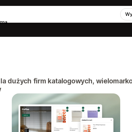
Wy
zna
la dużych firm katalogowych, wielomark
w