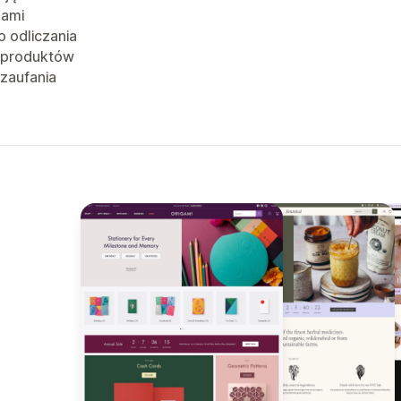
jami
o odliczania
 produktów
 zaufania
)