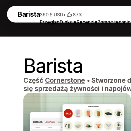
Barista
360 $ USD
•
87%
Przegląd
Funkcje
Recenzje
Pomoc technic
Barista
Część
Cornerstone
•
Stworzone d
się sprzedażą żywności i napojó