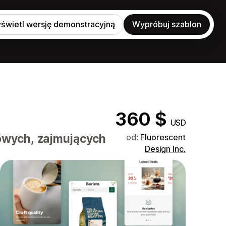
świetl wersję demonstracyjną
Wypróbuj szablon
360 $
USD
owych, zajmujących
od:
Fluorescent
Design Inc.