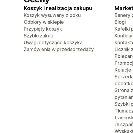
Koszyk i realizacja zakupu
Market
Koszyk wysuwany z boku
Banery 
Odbiory w sklepie
Blogi
Przypięty koszyk
Kafelki 
Szybki zakup
Konfigu
Uwagi dotyczące koszyka
kontak
Zamówienia w przedsprzedaży
Licznik
Polecan
Promoc
Relacje
Sprzed
dodatk
Strona 
pytania
Szybki 
Tłumacze
francusk
i hiszpa
Wyskaku