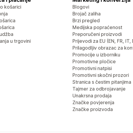
 o košarici
Blogovi
pnja
Brojač zaliha
ošarica
Brzi pregled
ošarica
Medijska popraćenost
rudžba
Preporučeni proizvodi
nja u trgovini
Prijevodi za EU (EN, FR, IT,
Prilagodljiv obrazac za kon
Promocije u izborniku
Promotivne pločice
Promotivni natpisi
Promotivni skočni prozori
Stranica s čestim pitanjima
Tajmer za odbrojavanje
Unakrsna prodaja
Značke povjerenja
Značke proizvoda