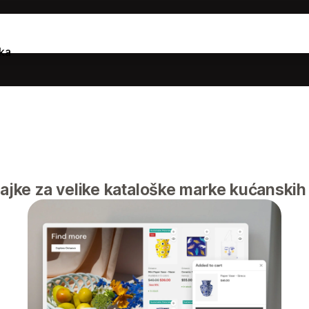
ka
čajke za velike kataloške marke kućanskih