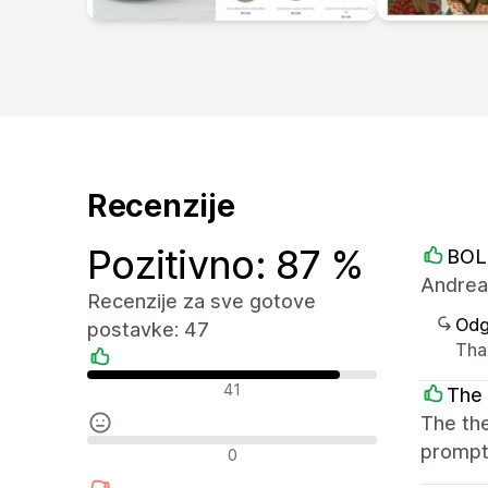
Recenzije
Pozitivno: 87 %
BOL
Andrea
Recenzije za sve gotove
Odg
postavke: 47
Than
Pozitivne recenzije
41
The 
The the
Neutralne recenzije
prompt 
0