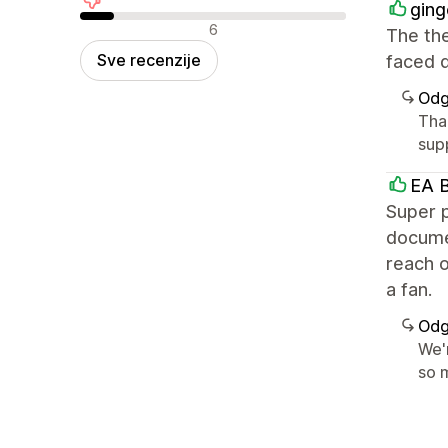
ging
Negativne recenzije
6
The the
Sve recenzije
faced d
Odg
Tha
supp
EA B
Super p
documen
reach o
a fan.
Odg
We'
so m