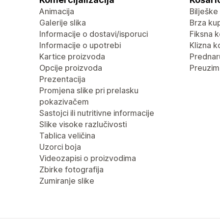
Animacija
Bilješke
Galerije slika
Brza ku
Informacije o dostavi/isporuci
Fiksna k
Informacije o upotrebi
Klizna k
Kartice proizvoda
Predna
Opcije proizvoda
Preuzima
Prezentacija
Promjena slike pri prelasku
pokazivačem
Sastojci ili nutritivne informacije
Slike visoke razlučivosti
Tablica veličina
Uzorci boja
Videozapisi o proizvodima
Zbirke fotografija
Zumiranje slike