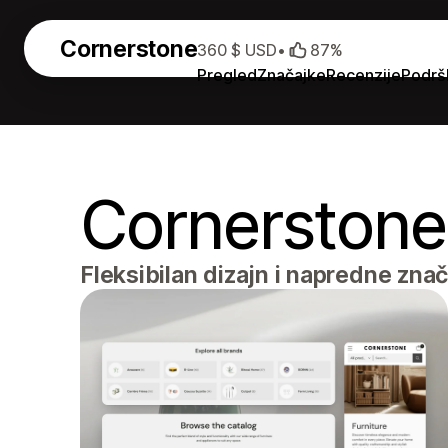
Cornerstone
360 $ USD
•
87%
Pregled
Značajke
Recenzije
Podrš
Cornerstone
Fleksibilan dizajn i napredne zna