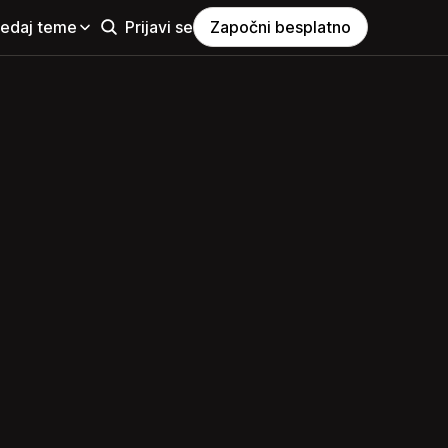
ledaj teme
Prijavi se
Započni besplatno