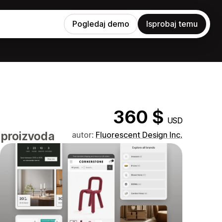
Pogledaj demo
Isprobaj temu
360 $
USD
 proizvoda
autor:
Fluorescent Design Inc.