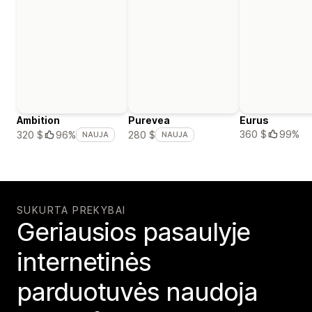
Ambition
Purevea
Eurus
360 $
99%
320 $
96%
280 $
NAUJA
NAUJA
SUKURTA PREKYBAI
Geriausios pasaulyje
internetinės
parduotuvės naudoja