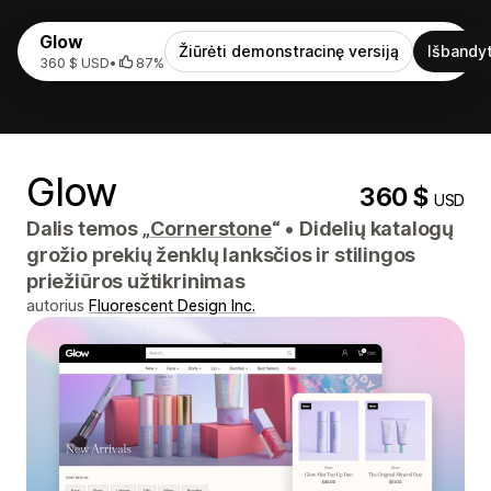
Glow
Žiūrėti demonstracinę versiją
Išbandyt
360 $ USD
•
87%
Glow
360 $
USD
Dalis temos „
Cornerstone
“
•
Didelių katalogų
grožio prekių ženklų lanksčios ir stilingos
priežiūros užtikrinimas
autorius
Fluorescent Design Inc.