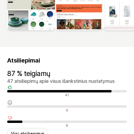
Atsiliepimai
87 % teigiamų
47 atsiliepimų apie visus išankstinius nustatymus
Teigiami atsiliepimai
41
Neutralūs atsiliepimai
0
Neigiami atsiliepimai
6
Visi atsiliepimai