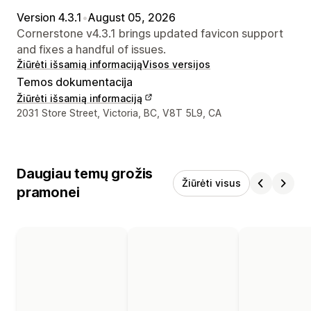
Version 4.3.1
•
August 05, 2026
Cornerstone v4.3.1 brings updated favicon support
and fixes a handful of issues.
Žiūrėti išsamią informaciją
Visos versijos
Temos dokumentacija
Žiūrėti išsamią informaciją
Kūrėjo kontaktiniai duomenys
2031 Store Street, Victoria, BC, V8T 5L9, CA
Daugiau temų grožis
Žiūrėti visus
pramonei