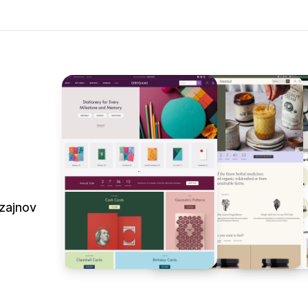
izajnov