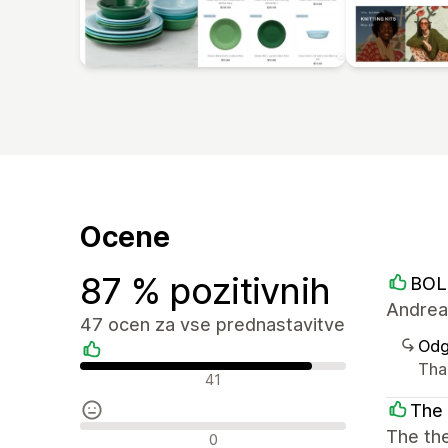
Ocene
87 % pozitivnih
BOL
Andrea
47 ocen za vse prednastavitve
Odg
Than
Pozitivne ocene
41
The 
Nevtralne ocene
The the
0