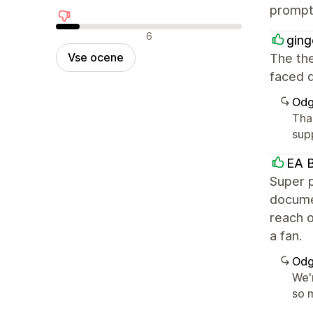
prompt 
Negativne ocene
6
ging
Vse ocene
The the
faced d
Odg
Tha
supp
EA B
Super p
documen
reach o
a fan.
Odg
We'
so m