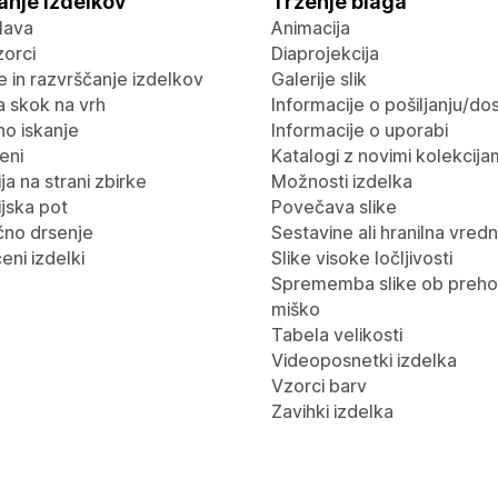
anje izdelkov
Trženje blaga
lava
Animacija
vzorci
Diaprojekcija
nje in razvrščanje izdelkov
Galerije slik
 skok na vrh
Informacije o pošiljanju/dos
no iskanje
Informacije o uporabi
eni
Katalogi z novimi kolekcija
ja na strani zbirke
Možnosti izdelka
jska pot
Povečava slike
no drsenje
Sestavine ali hranilna vred
eni izdelki
Slike visoke ločljivosti
Sprememba slike ob preho
miško
Tabela velikosti
Videoposnetki izdelka
Vzorci barv
Zavihki izdelka