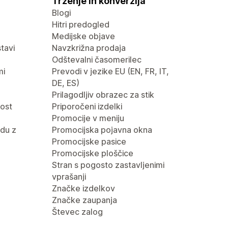
Trženje in konverzija
Blogi
Hitri predogled
Medijske objave
tavi
Navzkrižna prodaja
Odštevalni časomerilec
mi
Prevodi v jezike EU (EN, FR, IT,
DE, ES)
Prilagodljiv obrazec za stik
nost
Priporočeni izdelki
Promocije v meniju
du z
Promocijska pojavna okna
Promocijske pasice
Promocijske ploščice
Stran s pogosto zastavljenimi
vprašanji
Značke izdelkov
Značke zaupanja
Števec zalog