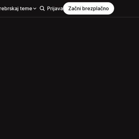
rebrskaj teme
Prijava
Začni brezplačno