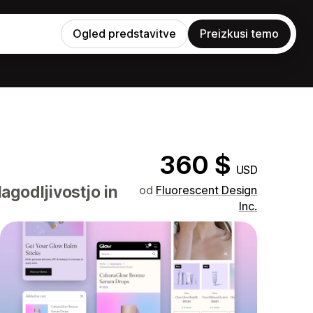
Ogled predstavitve
Preizkusi temo
360 $
USD
agodljivostjo in
od
Fluorescent Design
Inc.