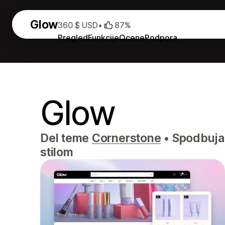
Glow
360 $ USD
•
87%
Pregled
Funkcije
Ocene
Podpora
Glow
Del teme
Cornerstone
•
Spodbujam
stilom