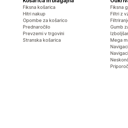
Košarica in blagajna
Odkriv
Fiksna košarica
Fiksna g
Hitri nakup
Filtri z 
Opombe za košarico
Filtrira
Prednaročilo
Gumb za
Prevzemi v trgovini
Izboljša
Stranska košarica
Mega m
Navigaci
Navigaci
Neskonč
Priporoč