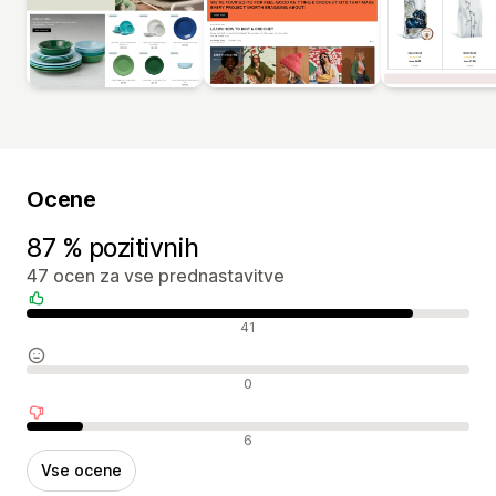
Ocene
87 % pozitivnih
47 ocen za vse prednastavitve
Pozitivne ocene
41
Nevtralne ocene
0
Negativne ocene
6
Vse ocene