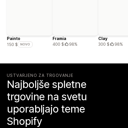
Painto
Framia
Clay
400 $
98%
300 $
98%
150 $
NOVO
USTVARJENO ZA TRGOVANJE
Najboljše spletne
trgovine na svetu
uporabljajo teme
Shopify