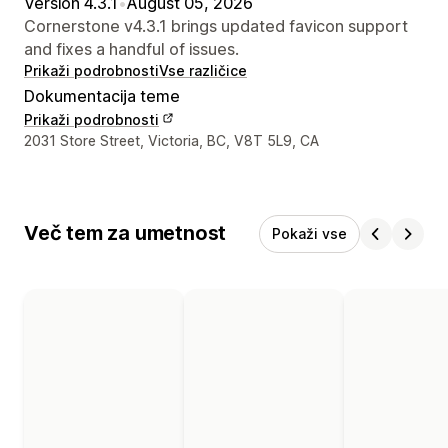
Version 4.3.1
•
August 05, 2026
Cornerstone v4.3.1 brings updated favicon support
and fixes a handful of issues.
Prikaži podrobnosti
Vse različice
Dokumentacija teme
Prikaži podrobnosti
Podatki za stik z oblikovalcem
2031 Store Street, Victoria, BC, V8T 5L9, CA
Več tem za umetnost
Pokaži vse