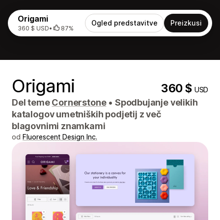
Origami
Ogled predstavitve
Preizkusi
360 $ USD
•
87%
Origami
360 $
USD
Del teme
Cornerstone
•
Spodbujanje velikih
katalogov umetniških podjetij z več
blagovnimi znamkami
od
Fluorescent Design Inc.