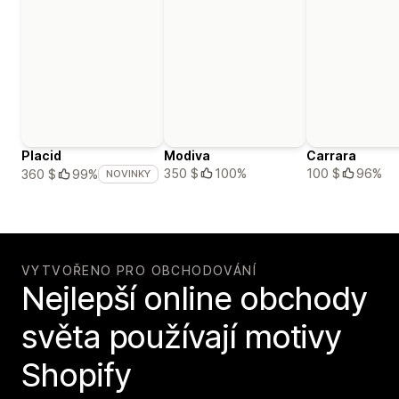
Placid
Modiva
Carrara
350 $
100%
100 $
96%
360 $
99%
NOVINKY
VYTVOŘENO PRO OBCHODOVÁNÍ
Nejlepší online obchody
světa používají motivy
Shopify