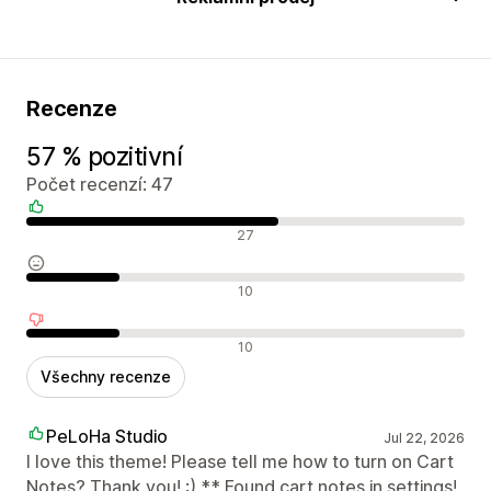
Recenze
57 % pozitivní
Počet recenzí: 47
Pozitivní recenze
27
Neutrální recenze
10
Negativní recenze
10
Všechny recenze
PeLoHa Studio
Jul 22, 2026
I love this theme! Please tell me how to turn on Cart
Notes? Thank you! :) ** Found cart notes in settings!