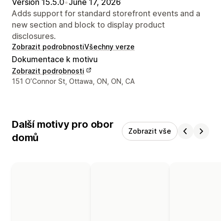
Version 15.5.0
•
June 17, 2026
Adds support for standard storefront events and a
new section and block to display product
disclosures.
Zobrazit podrobnosti
Všechny verze
Dokumentace k motivu
Zobrazit podrobnosti
Kontaktní údaje designéra
151 O’Connor St, Ottawa, ON, ON, CA
Další motivy pro obor
Zobrazit vše
domů