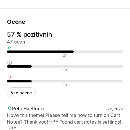
Ocene
57 % pozitivnih
47 ocen
Pozitivne ocene
27
Nevtralne ocene
10
Negativne ocene
10
Vse ocene
PeLoHa Studio
Jul 22, 2026
I love this theme! Please tell me how to turn on Cart
Notes? Thank you! :) ** Found cart notes in settings!
:) **