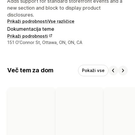
Adds support for standard storefront events and a
new section and block to display product
disclosures.
Prikaži podrobnosti
Vse različice
Dokumentacija teme
Prikaži podrobnosti
Podatki za stik z oblikovalcem
151 O’Connor St, Ottawa, ON, ON, CA
Več tem za dom
Pokaži vse