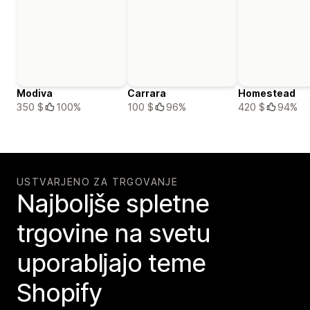
Modiva
Carrara
Homestead
350 $
100%
100 $
96%
420 $
94%
USTVARJENO ZA TRGOVANJE
Najboljše spletne
trgovine na svetu
uporabljajo teme
Shopify