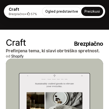
Craft
Ogled predstavitve
Preizkusi
Brezplačno
•
57%
Craft
Brezplačno
Prefinjena tema, ki slavi obrtniško spretnost.
od
Shopify