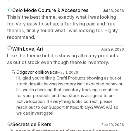
Celo Mode Couture & Accessoires
Jul 13, 2026
This is the best theme, exactly what I was looking
for. Very easy to set up; after trying paid and free
themes, finally found what I was looking for. Highly
recommend.
With Love, Ari
Apr 29, 2026
I like the theme but it is showing all of my products
as out of stock even though there is inventory.
Odgovor oblikovalca
May 1, 2026
Hi, glad you're liking Craft! Products showing as out of
stock despite having inventory isn't expected behavior.
It's worth checking that inventory tracking is enabled
for your products and that stock is assigned to an
active location. If everything looks correct, please
reach out to our Support (https://bit.ly/2AWw5VA) so
we can investigate!
Secrets de Bikers
Feb 19, 2026
J'ai besoin d'assistance et n'arrive pas à contacter