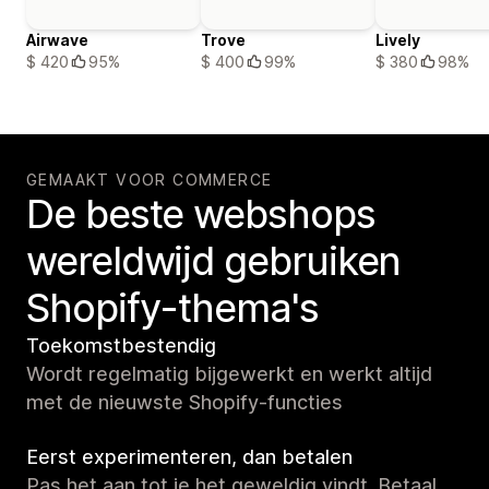
Airwave
Trove
Lively
$ 420
95%
$ 400
99%
$ 380
98%
GEMAAKT VOOR COMMERCE
De beste webshops
wereldwijd gebruiken
Shopify-thema's
Toekomstbestendig
Wordt regelmatig bijgewerkt en werkt altijd
met de nieuwste Shopify-functies
Eerst experimenteren, dan betalen
Pas het aan tot je het geweldig vindt. Betaal