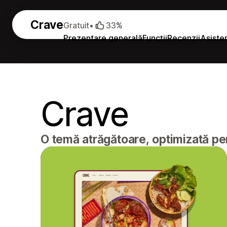
Crave
Gratuit
•
33%
Prezentare generală
Funcții
Recenzii
Asiste
Crave
O temă atrăgătoare, optimizată pe