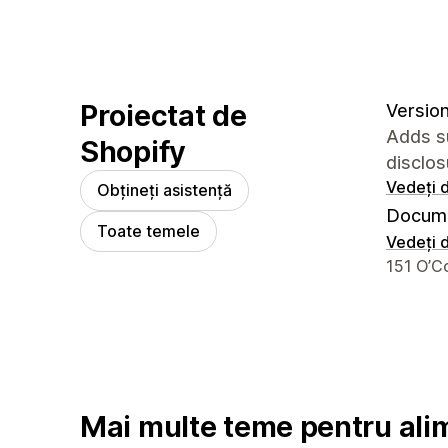
Proiectat de
Version
Adds su
Shopify
disclos
Vedeți d
Obțineți asistență
Docume
Toate temele
Vedeți d
Detaliile
151 O’C
Mai multe teme pentru alim