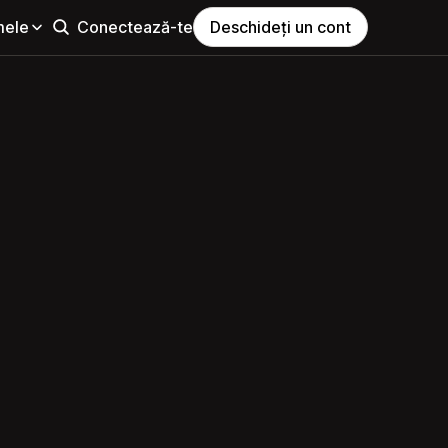
mele
Conectează-te
Deschideți un cont