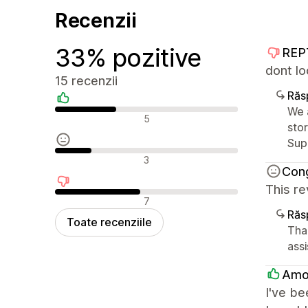
Recenzii
33% pozitive
REP
dont lo
15 recenzii
Răs
We 
Recenzii pozitive
5
sto
Sup
Recenzii neutre
3
Con
This re
Recenzii negative
7
Răs
Toate recenziile
Tha
ass
Amo
I've be