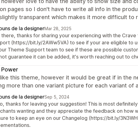
 however love to have the ability to show size and 
ion pages so I don't have to write all info in the prod
 slightly transparent which makes it more difficult to 
puns de la designer
Mar 28, 2025
 there, thanks for sharing your experiencing with the Crave
ort (https://bit.ly/2AWw5VA) to see if your are eligible to u
 our Theme Support team to see if these are possible custo
not guarantee it can be added, it's worth reaching out to ch
k Power
y like this theme, however it would be great if in th
ng more than one variant picture for each variant of a
puns de la designer
Sep 5, 2024
o, thanks for leaving your suggestion! This is most definite
chants wanting and they appreciate the feedback on how we
sure to keep an eye on our Changelog (https://bit.ly/3N3WH
lementations.