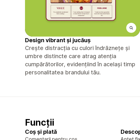
Design vibrant și jucăuș
Crește distracția cu culori îndrăznețe și
umbre distincte care atrag atenția
cumpărătorilor, evidențiind în același timp
personalitatea brandului tău.
Funcții
Coș și plată
Descop
Comentarii pentru coș
Antet fi