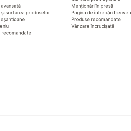
 avansată
Menționări în presă
a și sortarea produselor
Pagina de întrebări frecve
u eșantioane
Produse recomandate
eniu
Vânzare încrucișată
e recomandate