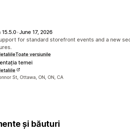
 15.5.0
•
June 17, 2026
pport for standard storefront events and a new sec
ures.
etaliile
Toate versiunile
ntația temei
etaliile
 de contact ale designerului
onnor St, Ottawa, ON, ON, CA
ente și băuturi