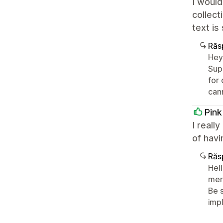
I would
collect
text is
Răs
Hey
Supp
for
can
Pin
I reall
of havi
Răs
Hell
mer
Be 
imp