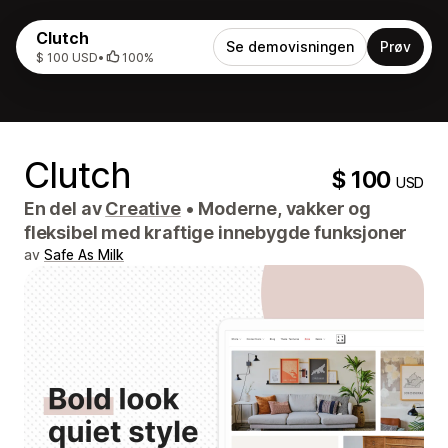
Clutch
Se demovisningen
Prøv
$ 100 USD
•
100%
Clutch
$ 100
USD
En del av
Creative
•
Moderne, vakker og
fleksibel med kraftige innebygde funksjoner
av
Safe As Milk