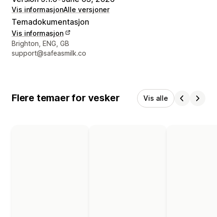
Vis informasjon
Alle versjoner
Temadokumentasjon
Vis informasjon
Designerens kontaktinfo
Brighton, ENG, GB
support@safeasmilk.co
Flere temaer for vesker
Vis alle