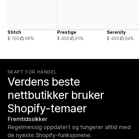
Stitch
Prestige
Serenity
$ 100
96%
$ 400
91%
$ 400
94%
SKAPT FOR HANDEL
Verdens beste
nettbutikker bruker
Shopify-temaer
Fremtidssikker
Regelmessig oppdatert og fungerer alltid med
de nyeste Shopify-funksjonene.