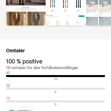
Omtaler
100 % positive
19 omtaler for alle forhåndsinnstillinger
Positive omtaler
19
Nøytrale omtaler
0
Negative omtaler
0