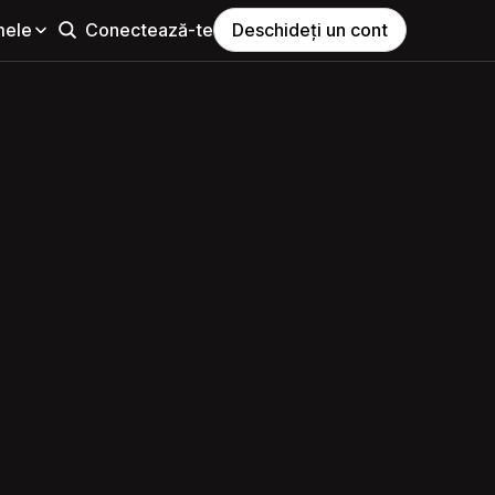
mele
Conectează-te
Deschideți un cont