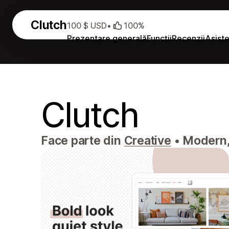
Clutch
100 $ USD
•
100%
Prezentare generală
Funcții
Recenzii
Asist
Clutch
Face parte din
Creative
•
Modern, f