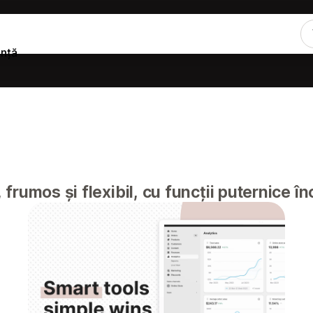
ență
rumos și flexibil, cu funcții puternice î