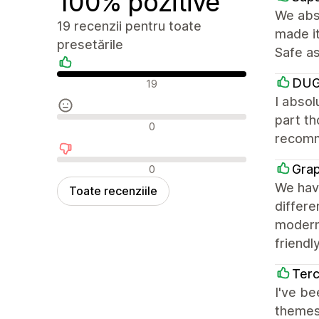
100% pozitive
We abso
19 recenzii pentru toate
made it
presetările
Safe as
Recenzii pozitive
DUG
19
I absol
part th
Recenzii neutre
0
recom
Recenzii negative
Grap
0
We have
Toate recenziile
differe
modern 
friendl
Terc
I've be
themes 