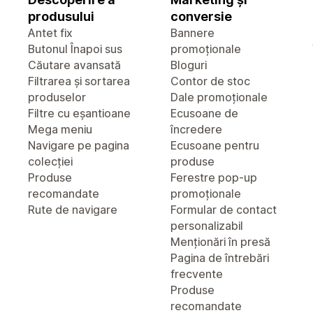
produsului
conversie
Antet fix
Bannere
Butonul Înapoi sus
promoționale
Căutare avansată
Bloguri
Filtrarea și sortarea
Contor de stoc
produselor
Dale promoționale
Filtre cu eșantioane
Ecusoane de
Mega meniu
încredere
Navigare pe pagina
Ecusoane pentru
colecției
produse
Produse
Ferestre pop-up
recomandate
promoționale
Rute de navigare
Formular de contact
personalizabil
Menționări în presă
Pagina de întrebări
frecvente
Produse
recomandate