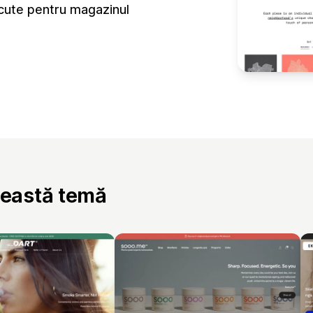
ăcute pentru magazinul
ceastă temă