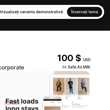
Vizualizați varianta demonstrativă
Încercați tema
100 $
USD
ncorporate
de
Safe As Milk