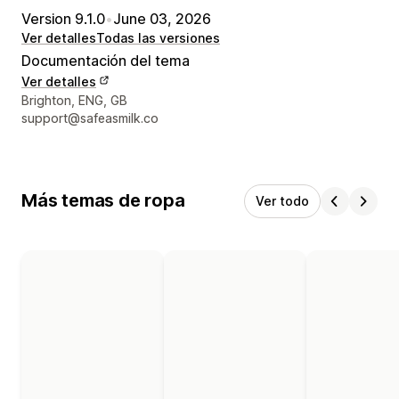
Version 9.1.0
•
June 03, 2026
Ver detalles
Todas las versiones
Documentación del tema
Ver detalles
Detalles de contacto del diseñador
Brighton, ENG, GB
support@safeasmilk.co
Más temas de ropa
Ver todo