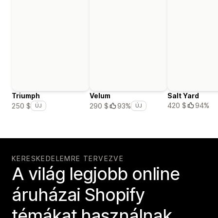
Triumph
Velum
Salt Yard
420 $
94%
250 $
290 $
93%
ÚJ
ÚJ
KERESKEDELEMRE TERVEZVE
A világ legjobb online
áruházai Shopify
témákat használnak