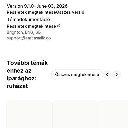
Version 9.1.0
•
June 03, 2026
Részletek megtekintése
Összes verzió
Témadokumentáció
Részletek megtekintése
Dizájner kapcsolattartási adatai
Brighton, ENG, GB
support@safeasmilk.co
További témák
ehhez az
Összes megtekintése
iparághoz:
ruházat