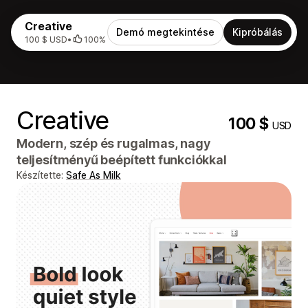
Creative
Demó megtekintése
Kipróbálás
100 $ USD
•
100%
Creative
100 $
USD
Modern, szép és rugalmas, nagy
teljesítményű beépített funkciókkal
Készítette:
Safe As Milk