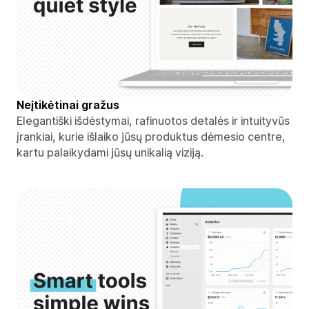
Neįtikėtinai gražus
Elegantiški išdėstymai, rafinuotos detalės ir intuityvūs
įrankiai, kurie išlaiko jūsų produktus dėmesio centre,
kartu palaikydami jūsų unikalią viziją.