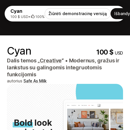
Cyan
Žiūrėti demonstracinę versiją
Išbandy
100 $ USD
•
100%
Cyan
100 $
USD
Dalis temos „
Creative
“
•
Modernus, gražus ir
lankstus su galingomis integruotomis
funkcijomis
autorius
Safe As Milk