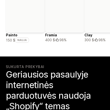
Painto
Framia
Clay
400 $
98%
300 $
98%
150 $
NAUJA
SUKURTA PREKYBAI
Geriausios pasaulyje
internetinės
parduotuvės naudoja
„Shopify“ temas