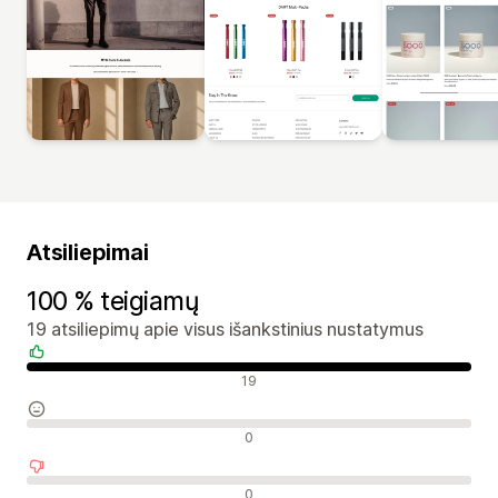
Atsiliepimai
100 % teigiamų
19 atsiliepimų apie visus išankstinius nustatymus
Teigiami atsiliepimai
19
Neutralūs atsiliepimai
0
Neigiami atsiliepimai
0