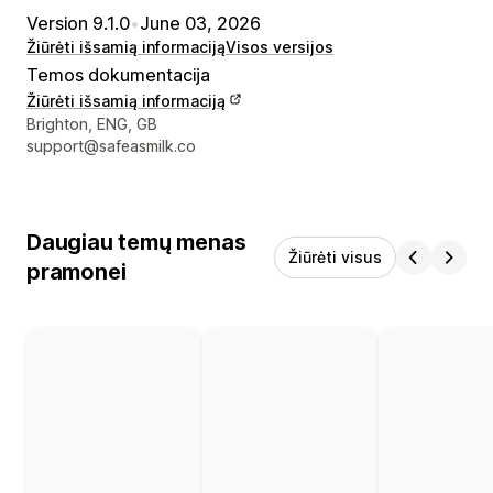
Version 9.1.0
•
June 03, 2026
Žiūrėti išsamią informaciją
Visos versijos
Temos dokumentacija
Žiūrėti išsamią informaciją
Kūrėjo kontaktiniai duomenys
Brighton, ENG, GB
support@safeasmilk.co
Daugiau temų menas
Žiūrėti visus
pramonei