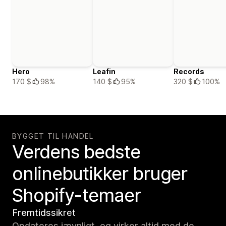
Hero
Leafin
Records
170 $
98%
140 $
95%
320 $
100%
BYGGET TIL HANDEL
Verdens bedste
onlinebutikker bruger
Shopify-temaer
Fremtidssikret
Opdateres jævnligt, og virker altid med de