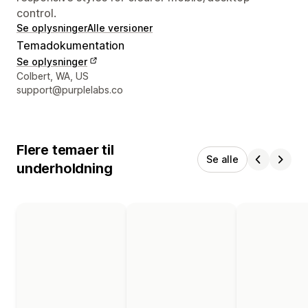
control.
Se oplysninger
Alle versioner
Temadokumentation
Se oplysninger
Se kontaktoplysninger
Colbert, WA, US
support@purplelabs.co
Flere temaer til
Se alle
underholdning