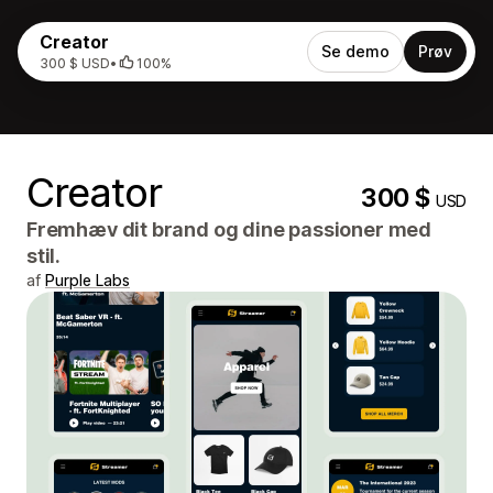
Creator
Se demo
Prøv
300 $ USD
•
100%
Creator
300 $
USD
Fremhæv dit brand og dine passioner med
stil.
af
Purple Labs