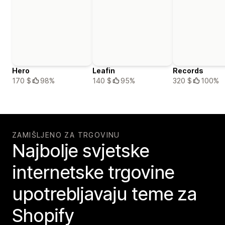
Hero
Leafin
Records
170 $
98%
140 $
95%
320 $
100%
ZAMIŠLJENO ZA TRGOVINU
Najbolje svjetske
internetske trgovine
upotrebljavaju teme za
Shopify