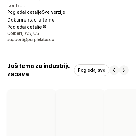
control.
Pogledaj detalje
Sve verzije
Dokumentacija teme
Pogledaj detalje
Podaci za kontakt dizajnera
Colbert, WA, US
support@purplelabs.co
Još tema za industriju
Pogledaj sve
zabava