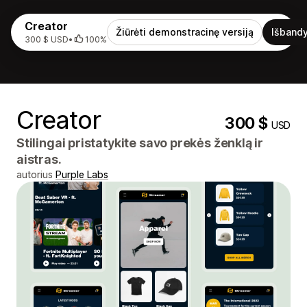
Creator
Žiūrėti demonstracinę versiją
Išbandy
300 $ USD
•
100%
Creator
300 $
USD
Stilingai pristatykite savo prekės ženklą ir
aistras.
autorius
Purple Labs