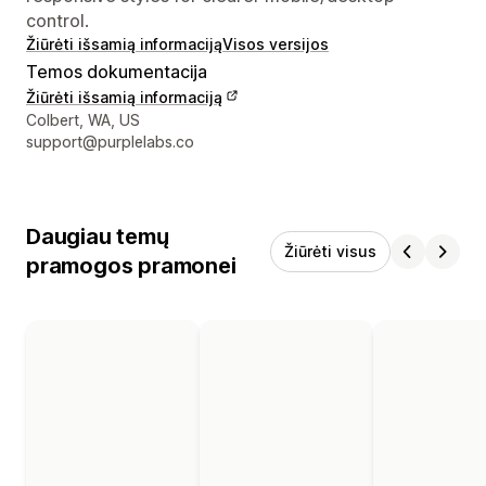
control.
Žiūrėti išsamią informaciją
Visos versijos
Temos dokumentacija
Žiūrėti išsamią informaciją
Kūrėjo kontaktiniai duomenys
Colbert, WA, US
support@purplelabs.co
Daugiau temų
Žiūrėti visus
pramogos pramonei