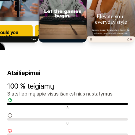
Atsiliepimai
100 % teigiamų
3 atsiliepimų apie visus išankstinius nustatymus
Teigiami atsiliepimai
3
Neutralūs atsiliepimai
0