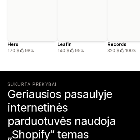
Hero
Leafin
Records
170 $
98%
140 $
95%
320 $
100%
SUKURTA PREKYBAI
Geriausios pasaulyje
internetinės
parduotuvės naudoja
„Shopify“ temas