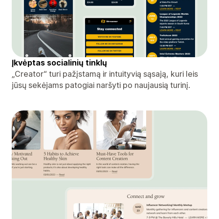
Įkvėptas socialinių tinklų
„Creator“ turi pažįstamą ir intuityvią sąsają, kuri leis
jūsų sekėjams patogiai naršyti po naujausią turinį.