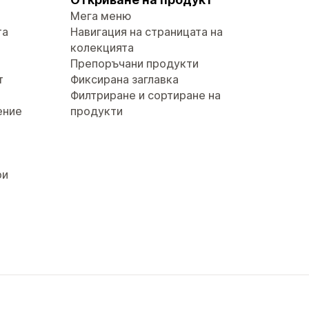
Мега меню
та
Навигация на страницата на
колекцията
Препоръчани продукти
т
Фиксирана заглавка
Филтриране и сортиране на
ение
продукти
ри