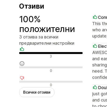
Отзиви
100%
Con
This th
положителни
who are
update,
3 отзива за всички
предварителни настройки
Elec
AWESOM
Положителни отзиви
3
and eas
sharing
Неутрални отзиви
0
need. T
confid
Отрицателни отзиви
0
Dou
Всички отзиви
just go
and cus
to choo