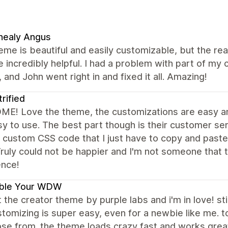
nealy Angus
eme is beautiful and easily customizable, but the re
 incredibly helpful. I had a problem with part of m
 and John went right in and fixed it all. Amazing!
trified
E! Love the theme, the customizations are easy an
y to use. The best part though is their customer se
 custom CSS code that I just have to copy and paste
ruly could not be happier and I'm not someone that t
ence!
ble Your WDW
t the creator theme by purple labs and i'm in love! stil
tomizing is super easy, even for a newbie like me.
se from. the theme loads crazy fast and works great 