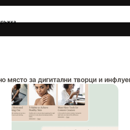
дръжка
но място за дигитални творци и инфлуе