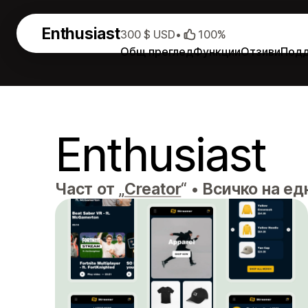
Enthusiast
300 $ USD
•
100%
Общ преглед
Функции
Отзиви
Под
Enthusiast
Част от „
Creator
“
•
Всичко на ед