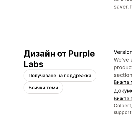
saver. 
Дизайн от Purple
Version
We've a
Labs
product
section
Получаване на поддръжка
Вижте 
Всички теми
Докуме
Вижте 
Данни з
Colbert
support