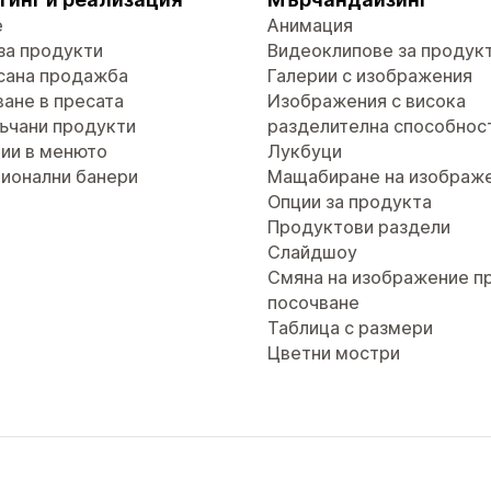
е
Анимация
за продукти
Видеоклипове за продук
сана продажба
Галерии с изображения
ане в пресата
Изображения с висока
ъчани продукти
разделителна способнос
ии в менюто
Лукбуци
ионални банери
Мащабиране на изображ
Опции за продукта
Продуктови раздели
Слайдшоу
Смяна на изображение п
посочване
Таблица с размери
Цветни мостри