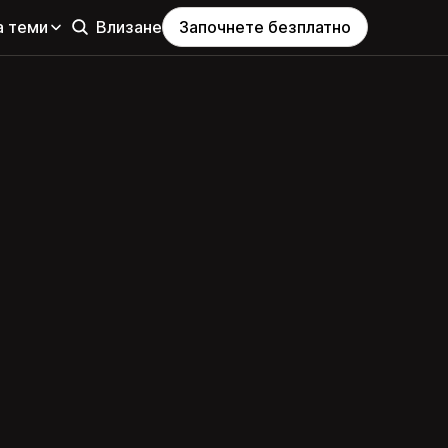
а теми
Влизане
Започнете безплатно