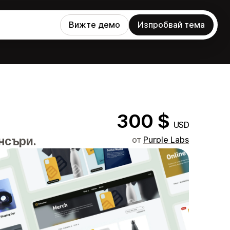
Вижте демо
Изпробвай тема
300 $
USD
нсъри.
от
Purple Labs