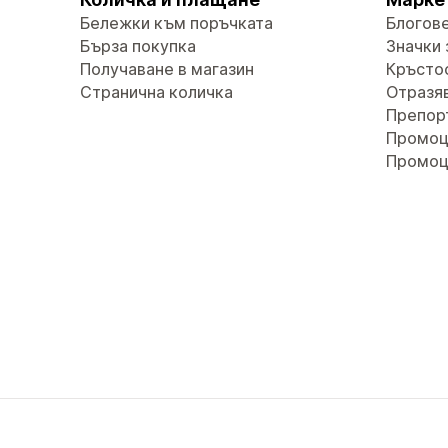
Бележки към поръчката
Блогов
Бърза покупка
Значки 
Получаване в магазин
Кръсто
Странична количка
Отразяв
Препор
Промоц
Промоц