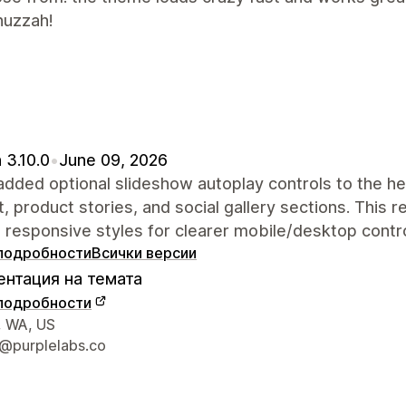
huzzah!
 3.10.0
•
June 09, 2026
dded optional slideshow autoplay controls to the he
, product stories, and social gallery sections. This r
 responsive styles for clearer mobile/desktop contro
подробности
Всички версии
нтация на темата
подробности
а връзка с дизайнера
, WA, US
@purplelabs.co