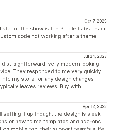
Oct 7, 2025
al star of the show is the Purple Labs Team,
y custom code not working after a theme
Jul 24, 2023
d straightforward, very modern looking
rvice. They responded to me very quickly
 into my store for any design changes I
ypically leaves reviews. Buy with
Apr 12, 2023
l setting it up though. the design is sleek
 tons of new to me templates and add-ons
on mobile too. their support team's a life