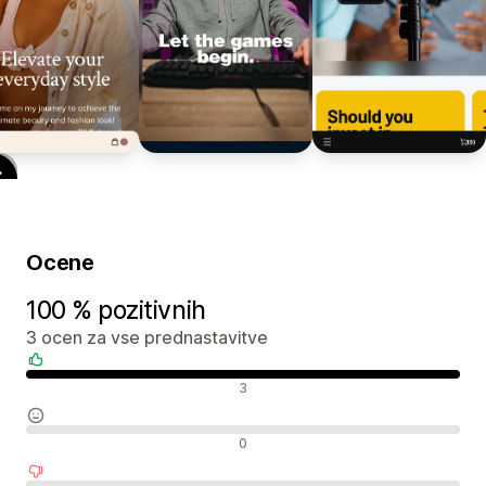
Ocene
100 % pozitivnih
3 ocen za vse prednastavitve
Pozitivne ocene
3
Nevtralne ocene
0