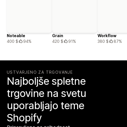
Noteable
Grain
Workflow
400 $
94%
420 $
91%
380 $
87%
USTVARJENO ZA TRGOVANJE
Najboljše spletne
trgovine na svetu
uporabljajo teme
Shopify