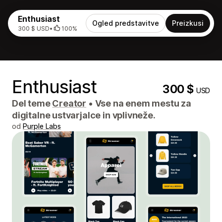
Enthusiast
Ogled predstavitve
Preizkusi
300 $ USD
•
100%
Enthusiast
300 $
USD
Del teme
Creator
•
Vse na enem mestu za
digitalne ustvarjalce in vplivneže.
od
Purple Labs