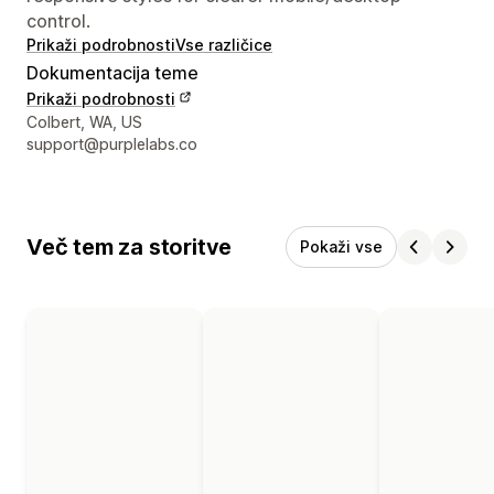
control.
Prikaži podrobnosti
Vse različice
Dokumentacija teme
Prikaži podrobnosti
Podatki za stik z oblikovalcem
Colbert, WA, US
support@purplelabs.co
Več tem za storitve
Pokaži vse