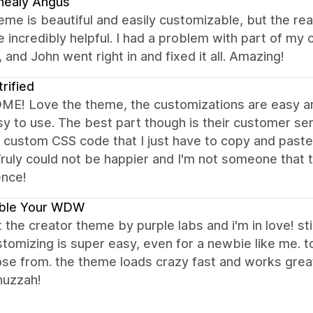
nealy Angus
eme is beautiful and easily customizable, but the re
 incredibly helpful. I had a problem with part of m
 and John went right in and fixed it all. Amazing!
trified
E! Love the theme, the customizations are easy an
y to use. The best part though is their customer se
 custom CSS code that I just have to copy and paste
ruly could not be happier and I'm not someone that t
ence!
ble Your WDW
t the creator theme by purple labs and i'm in love! stil
tomizing is super easy, even for a newbie like me.
se from. the theme loads crazy fast and works great 
huzzah!