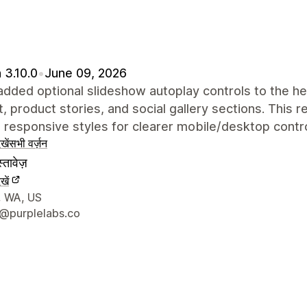
 3.10.0
•
June 09, 2026
dded optional slideshow autoplay controls to the he
, product stories, and social gallery sections. This r
 responsive styles for clearer mobile/desktop contro
खें
सभी वर्ज़न
्तावेज़
खें
े संपर्क की जानकारी
, WA, US
@purplelabs.co