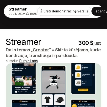
Streamer
Žiūrėti demonstracinę versiją
Išbandy
300 $ USD
•
100%
Streamer
300 $
USD
Dalis temos „
Creator
“
•
Skirta kūrėjams, kurie
bendrauja, transliuoja ir parduoda.
autorius
Purple Labs