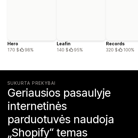
Hero
Leafin
Records
170 $
98%
140 $
95%
320 $
100%
SUKURTA PREKYBAI
Geriausios pasaulyje
internetinės
parduotuvės naudoja
„Shopify“ temas