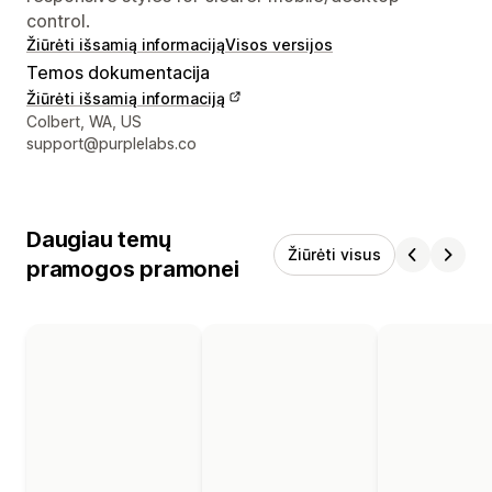
control.
Žiūrėti išsamią informaciją
Visos versijos
Temos dokumentacija
Žiūrėti išsamią informaciją
Kūrėjo kontaktiniai duomenys
Colbert, WA, US
support@purplelabs.co
Daugiau temų
Žiūrėti visus
pramogos pramonei