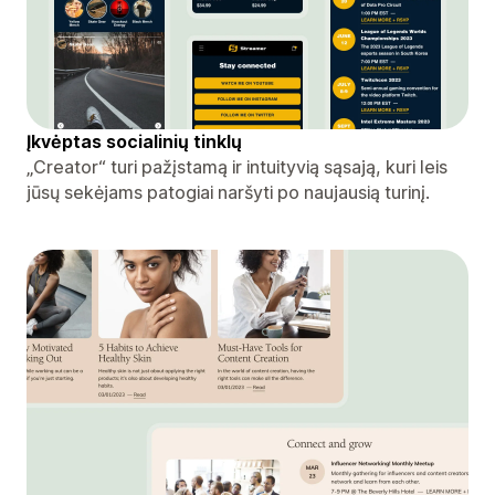
Įkvėptas socialinių tinklų
„Creator“ turi pažįstamą ir intuityvią sąsają, kuri leis
jūsų sekėjams patogiai naršyti po naujausią turinį.