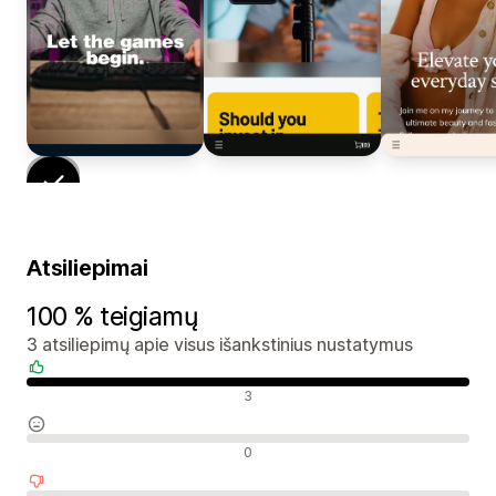
Atsiliepimai
100 % teigiamų
3 atsiliepimų apie visus išankstinius nustatymus
Teigiami atsiliepimai
3
Neutralūs atsiliepimai
0