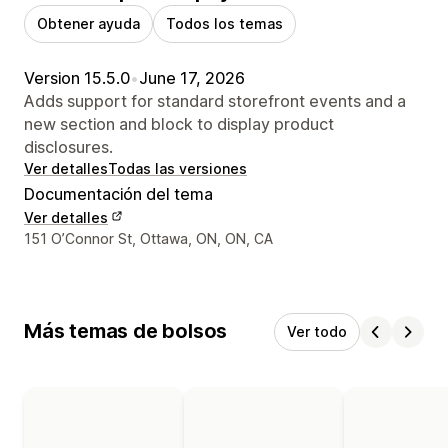
Obtener ayuda
Todos los temas
Version 15.5.0
•
June 17, 2026
Adds support for standard storefront events and a
new section and block to display product
disclosures.
Ver detalles
Todas las versiones
Documentación del tema
Ver detalles
Detalles de contacto del diseñador
151 O’Connor St, Ottawa, ON, ON, CA
Más temas de bolsos
Ver todo