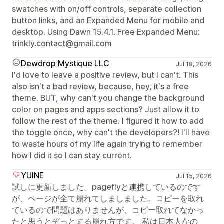
swatches with on/off controls, separate collection
button links, and an Expanded Menu for mobile and
desktop. Using Dawn 15.4.1. Free Expanded Menu:
trinkly.contact@gmail.com
Dewdrop Mystique LLC
Jul 18, 2026
I'd love to leave a positive review, but I can't. This
also isn't a bad review, because, hey, it's a free
theme. BUT, why can't you change the background
color on pages and apps sections? Just allow it to
follow the rest of the theme. I figured it how to add
the toggle once, why can't the developers?! I'll have
to waste hours of my life again trying to remember
how I did it so I can stay current.
YUINE
Jul 15, 2026
試しに更新しました。pageflyと連携しているのです
が、ページが全て崩れてしましました。コピーを取れ
ているので問題はありませんが、コピー取れてなかっ
たと思うとぞっとする崩れ方です。 私は日本人なの