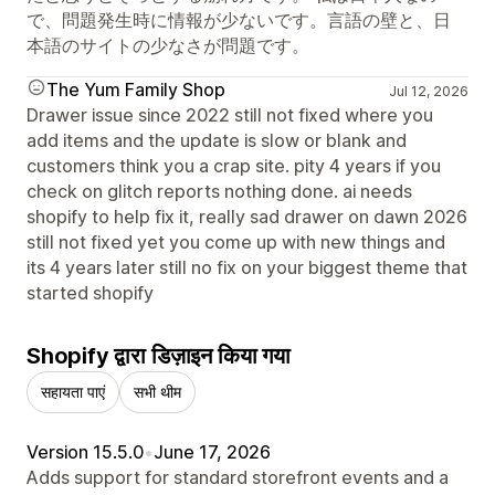
で、問題発生時に情報が少ないです。言語の壁と、日
本語のサイトの少なさが問題です。
The Yum Family Shop
Jul 12, 2026
Drawer issue since 2022 still not fixed where you
add items and the update is slow or blank and
customers think you a crap site. pity 4 years if you
check on glitch reports nothing done. ai needs
shopify to help fix it, really sad drawer on dawn 2026
still not fixed yet you come up with new things and
its 4 years later still no fix on your biggest theme that
started shopify
Shopify द्वारा डिज़ाइन किया गया
सहायता पाएं
सभी थीम
Version 15.5.0
•
June 17, 2026
Adds support for standard storefront events and a