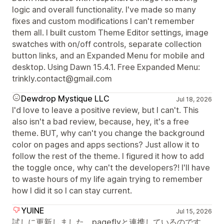
logic and overall functionality. I've made so many
fixes and custom modifications I can't remember
them all. I built custom Theme Editor settings, image
swatches with on/off controls, separate collection
button links, and an Expanded Menu for mobile and
desktop. Using Dawn 15.4.1. Free Expanded Menu:
trinkly.contact@gmail.com
Dewdrop Mystique LLC
Jul 18, 2026
I'd love to leave a positive review, but I can't. This
also isn't a bad review, because, hey, it's a free
theme. BUT, why can't you change the background
color on pages and apps sections? Just allow it to
follow the rest of the theme. I figured it how to add
the toggle once, why can't the developers?! I'll have
to waste hours of my life again trying to remember
how I did it so I can stay current.
YUINE
Jul 15, 2026
試しに更新しました。pageflyと連携しているのです