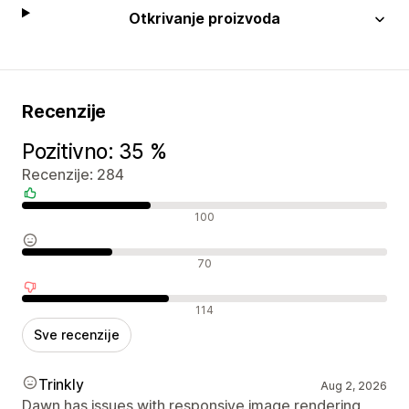
Otkrivanje proizvoda
Recenzije
Pozitivno: 35 %
Recenzije: 284
Pozitivne recenzije
100
Neutralne recenzije
70
Negativne recenzije
114
Sve recenzije
Trinkly
Aug 2, 2026
Dawn has issues with responsive image rendering