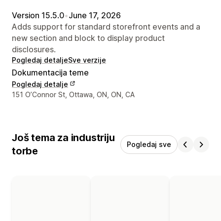
Version 15.5.0
•
June 17, 2026
Adds support for standard storefront events and a
new section and block to display product
disclosures.
Pogledaj detalje
Sve verzije
Dokumentacija teme
Pogledaj detalje
Podaci za kontakt dizajnera
151 O’Connor St, Ottawa, ON, ON, CA
Još tema za industriju
Pogledaj sve
torbe