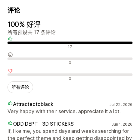
评论
100% 好评
所有预设共 17 条评论
好评
17
中评
0
差评
0
所有评论
Attractedtoblack
Jul 22, 2026
Very happy with their service. appreciate it a lot!
ODD DEPT | 3D STICKERS
Jun 1, 2026
If, like me, you spend days and weeks searching for
the perfect theme and keep getting disappointed by