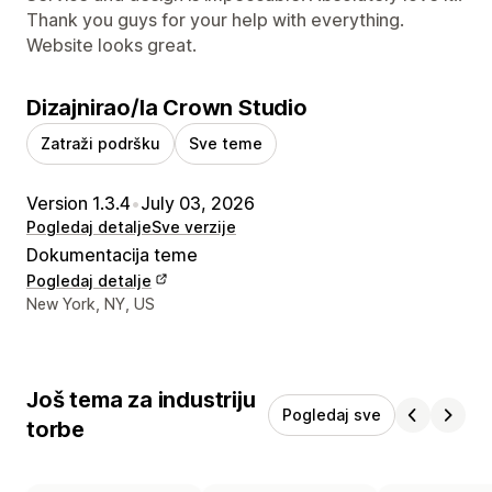
Thank you guys for your help with everything.
Website looks great.
Dizajnirao/la Crown Studio
Zatraži podršku
Sve teme
Version 1.3.4
•
July 03, 2026
Pogledaj detalje
Sve verzije
Dokumentacija teme
Pogledaj detalje
Podaci za kontakt dizajnera
New York, NY, US
Još tema za industriju
Pogledaj sve
torbe