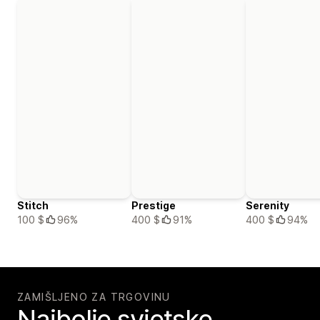
Stitch
Prestige
Serenity
100 $
96%
400 $
91%
400 $
94%
ZAMIŠLJENO ZA TRGOVINU
Najbolje svjetske