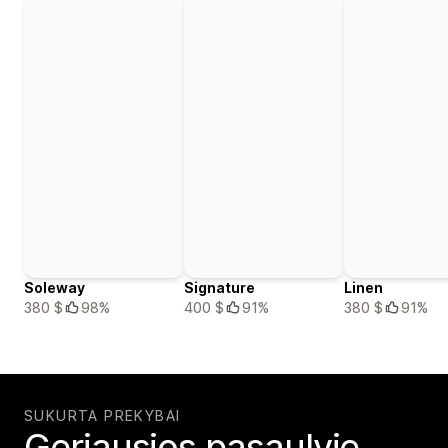
Soleway
Signature
Linen
380 $
98%
400 $
91%
380 $
91%
SUKURTA PREKYBAI
Geriausios pasaulyje