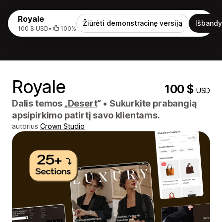
Royale
Žiūrėti demonstracinę versiją
Išbandy
100 $ USD
•
100%
Royale
100 $
USD
Dalis temos „
Desert
“
•
Sukurkite prabangią
apsipirkimo patirtį savo klientams.
autorius
Crown Studio