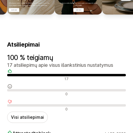
Atsiliepimai
100 % teigiamų
17 atsiliepimų apie visus išankstinius nustatymus
Teigiami atsiliepimai
17
Neutralūs atsiliepimai
0
Neigiami atsiliepimai
0
Visi atsiliepimai