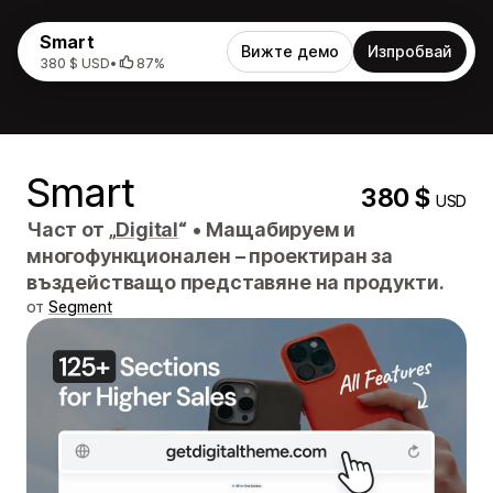
Smart
Вижте демо
Изпробвай
380 $ USD
•
87%
Smart
380 $
USD
Част от „
Digital
“
•
Мащабируем и
многофункционален – проектиран за
въздействащо представяне на продукти.
от
Segment