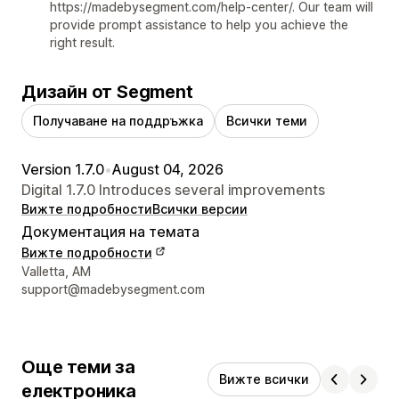
https://madebysegment.com/help-center/. Our team will
provide prompt assistance to help you achieve the
right result.
Дизайн от Segment
Получаване на поддръжка
Всички теми
Version 1.7.0
•
August 04, 2026
Digital 1.7.0 Introduces several improvements
Вижте подробности
Всички версии
Документация на темата
Вижте подробности
Данни за връзка с дизайнера
Valletta, AM
support@madebysegment.com
Още теми за
Вижте всички
електроника