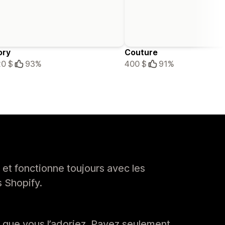
ory
Couture
0 $
93%
400 $
91%
 et fonctionne toujours avec les
s Shopify.
e que vous l’adoriez. Payez seulement