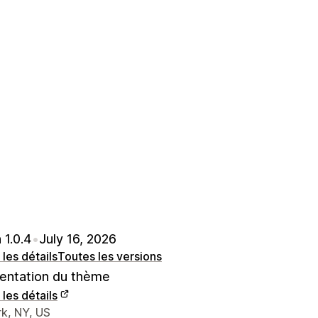
 1.0.4
•
July 16, 2026
 les détails
Toutes les versions
ntation du thème
 les détails
nées du concepteur
k, NY, US