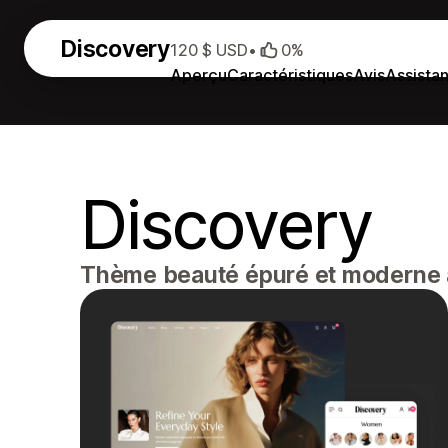
Discovery
120 $ USD
•
0%
Aperçu
Caractéristiques
Avis
Assista
Discovery
Thème beauté épuré et moderne a