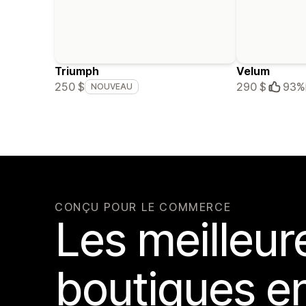
Triumph
Velum
250 $
290 $
93%
NOUVEAU
CONÇU POUR LE COMMERCE
Les meilleur
boutiques en