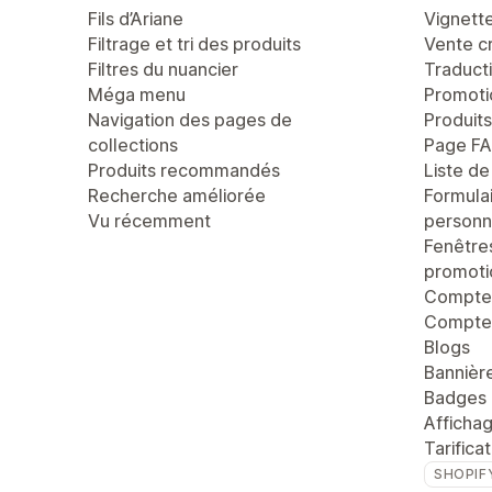
Fils d’Ariane
Vignett
Filtrage et tri des produits
Vente c
Filtres du nuancier
Traducti
Méga menu
Promoti
Navigation des pages de
Produit
collections
Page F
Produits recommandés
Liste d
Recherche améliorée
Formula
Vu récemment
personn
Fenêtre
promoti
Compteu
Compte 
Blogs
Bannièr
Badges 
Afficha
Tarifica
SHOPIF