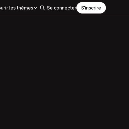
urir les thèmes
Se connecter
S’inscrire