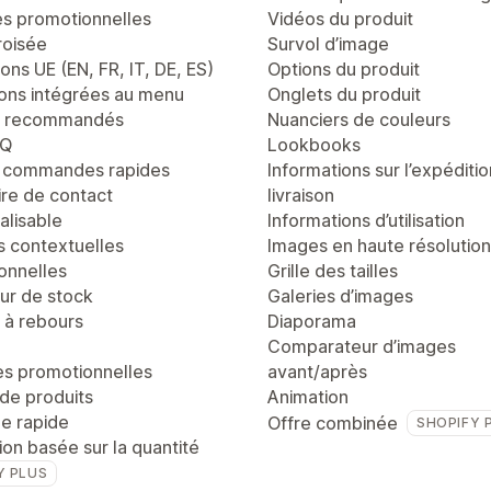
es promotionnelles
Vidéos du produit
roisée
Survol d’image
ons UE (EN, FR, IT, DE, ES)
Options du produit
ons intégrées au menu
Onglets du produit
s recommandés
Nuanciers de couleurs
AQ
Lookbooks
e commandes rapides
Informations sur l’expéditio
ire de contact
livraison
alisable
Informations d’utilisation
s contextuelles
Images en haute résolution
onnelles
Grille des tailles
r de stock
Galeries d’images
à rebours
Diaporama
Comparateur d’images
es promotionnelles
avant/après
de produits
Animation
ge rapide
Offre combinée
SHOPIFY 
tion basée sur la quantité
Y PLUS