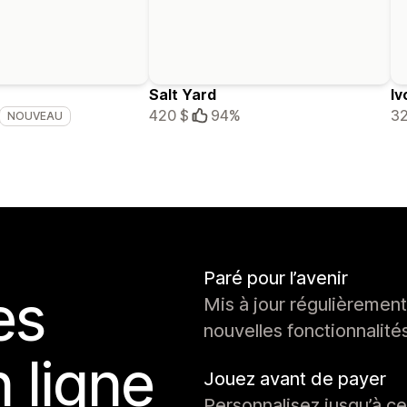
Salt Yard
Iv
420 $
94%
32
NOUVEAU
Paré pour l’avenir
es
Mis à jour régulièrement
nouvelles fonctionnalité
 ligne
Jouez avant de payer
Personnalisez jusqu’à c