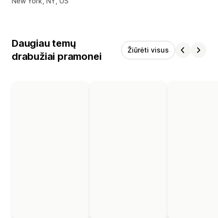
Kūrėjo kontaktiniai duomenys
New York, NY, US
Daugiau temų
Žiūrėti visus
drabužiai pramonei