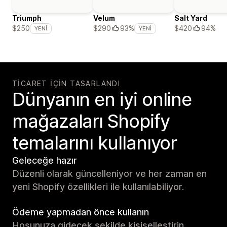
Triumph
Velum
Salt Yard
$420
94%
$250
$290
93%
YENI
YENI
TICARET IÇIN TASARLANDI
Dünyanın en iyi online
mağazaları Shopify
temalarını kullanıyor
Geleceğe hazır
Düzenli olarak güncelleniyor ve her zaman en
yeni Shopify özellikleri ile kullanılabiliyor.
Ödeme yapmadan önce kullanın
Hoşunuza gidecek şekilde kişiselleştirin.