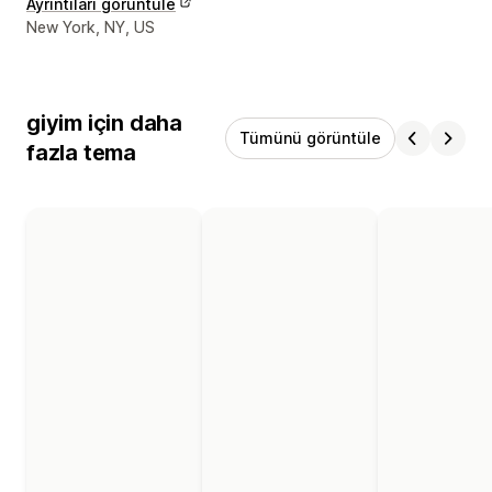
Ayrıntıları görüntüle
Tasarımcı iletişim bilgileri
New York, NY, US
giyim için daha
Tümünü görüntüle
fazla tema