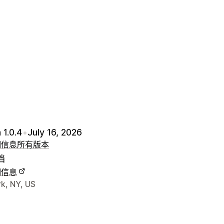
 1.0.4
•
July 16, 2026
细信息
所有版本
档
细信息
联系方式
k, NY, US