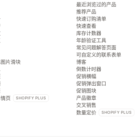
最近浏览过的产品
推荐产品
册
快速订购清单
转
快速查看
放
库存计数器
点
年龄验证工具
常见问题解答页面
可自定义的联系表单
比图片滑块
博客
息
倒数计时器
项
促销横幅
频
促销弹出窗口
签
促销图块
产品徽章
详情页
SHOPIFY PLUS
交叉销售
数量定价
SHOPIFY PLUS