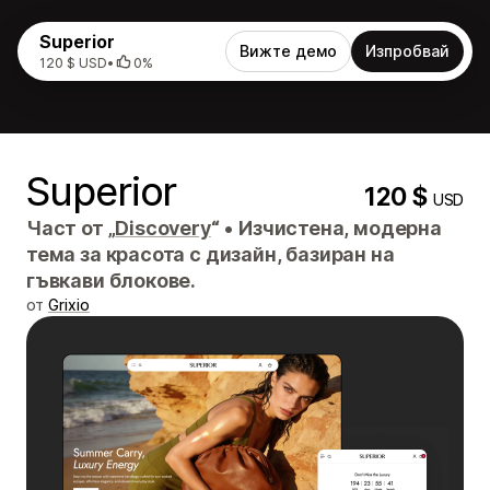
Superior
Вижте демо
Изпробвай
120 $ USD
•
0%
Superior
120 $
USD
Част от „
Discovery
“
•
Изчистена, модерна
тема за красота с дизайн, базиран на
гъвкави блокове.
от
Grixio