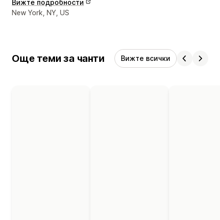
Вижте подробности
Данни за връзка с дизайнера
New York, NY, US
Още теми за чанти
Вижте всички