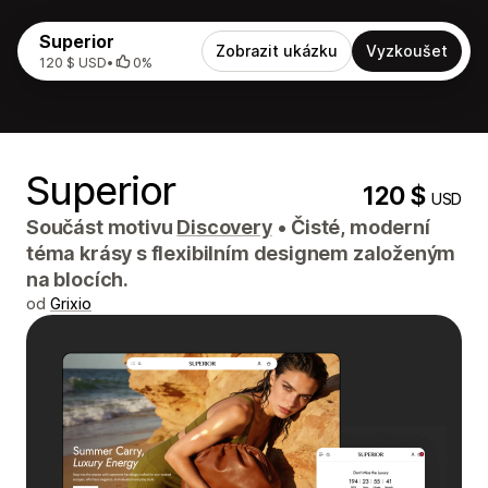
Superior
Zobrazit ukázku
Vyzkoušet
120 $ USD
•
0%
Superior
120 $
USD
Součást motivu
Discovery
•
Čisté, moderní
téma krásy s flexibilním designem založeným
na blocích.
od
Grixio