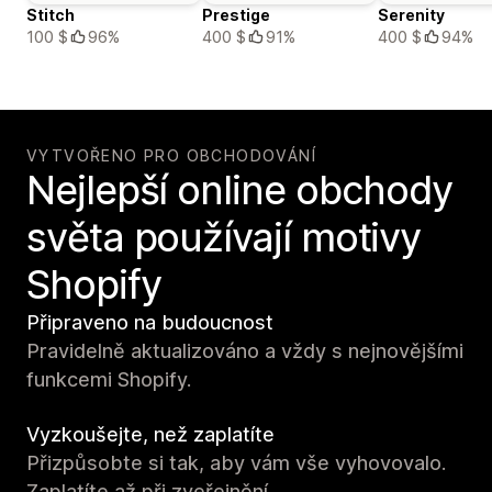
Stitch
Prestige
Serenity
100 $
96%
400 $
91%
400 $
94%
VYTVOŘENO PRO OBCHODOVÁNÍ
Nejlepší online obchody
světa používají motivy
Shopify
Připraveno na budoucnost
Pravidelně aktualizováno a vždy s nejnovějšími
funkcemi Shopify.
Vyzkoušejte, než zaplatíte
Přizpůsobte si tak, aby vám vše vyhovovalo.
Zaplatíte až při zveřejnění.