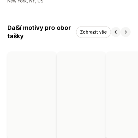
Kontaktní údaje designéra
New York, NY, US
Další motivy pro obor
Zobrazit vše
tašky