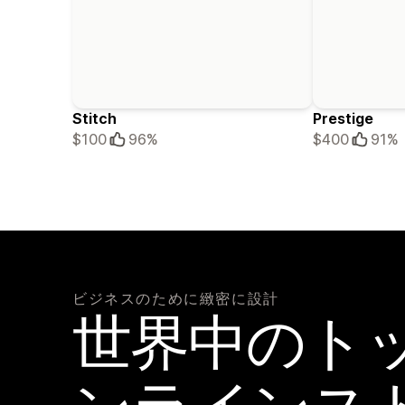
Stitch
Prestige
$100
96%
$400
91%
ビジネスのために緻密に設計
世界中のト