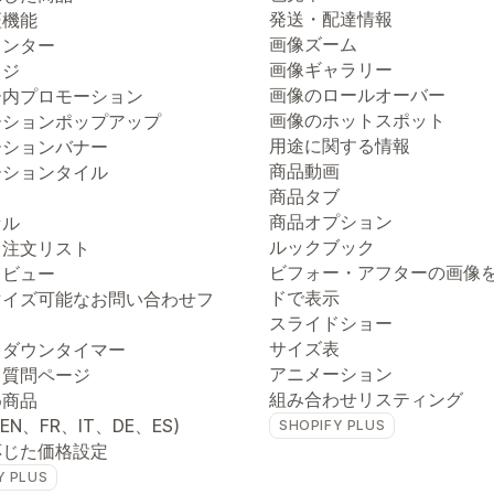
発送・配達情報
証機能
画像ズーム
ウンター
画像ギャラリー
ッジ
画像のロールオーバー
ー内プロモーション
画像のホットスポット
ーションポップアップ
用途に関する情報
ーションバナー
商品動画
ーションタイル
商品タブ
商品オプション
セル
ルックブック
ク注文リスト
ビフォー・アフターの画像
クビュー
ドで表示
マイズ可能なお問い合わせフ
スライドショー
サイズ表
トダウンタイマー
アニメーション
る質問ページ
組み合わせリスティング
め商品
(EN、FR、IT、DE、ES)
SHOPIFY PLUS
応じた価格設定
Y PLUS