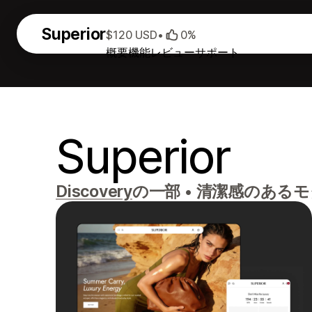
Superior
$120 USD
•
0%
概要
機能
レビュー
サポート
Superior
Discovery
の一部
•
清潔感のあるモ