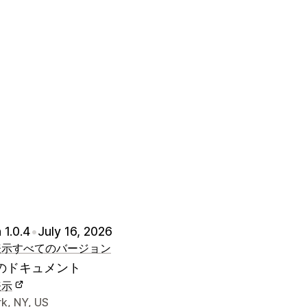
 1.0.4
•
July 16, 2026
表示
すべてのバージョン
のドキュメント
表示
ナーの連絡先情報
k, NY, US