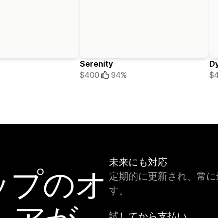
Serenity
D
$400
94%
$
未来にも対応
ップのオ
定期的に更新され、常に最
す。
試してから支払い