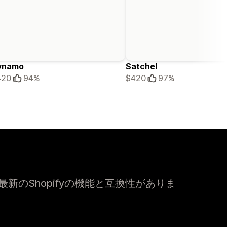
ynamo
Satchel
420
94%
$420
97%
新のShopifyの機能と互換性がありま