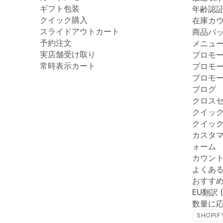
ギフト包装
年齢認
クイック購入
在庫カ
スライドアウトカート
商品バ
予約注文
メニュ
実店舗受け取り
プロモ
常時表示カート
プロモ
プロモ
ブログ
クロス
クイッ
クイッ
カスタ
ォーム
カウン
よくあ
おすす
EU翻訳 
数量に
SHOPIF