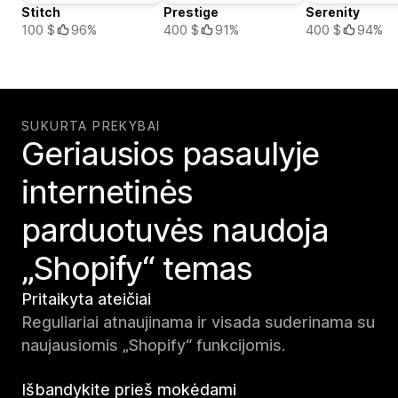
Stitch
Prestige
Serenity
100 $
96%
400 $
91%
400 $
94%
SUKURTA PREKYBAI
Geriausios pasaulyje
internetinės
parduotuvės naudoja
„Shopify“ temas
Pritaikyta ateičiai
Reguliariai atnaujinama ir visada suderinama su
naujausiomis „Shopify“ funkcijomis.
Išbandykite prieš mokėdami