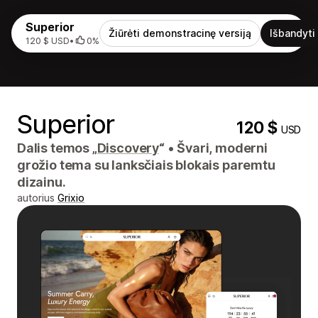
Superior
Žiūrėti demonstracinę versiją
Išbandyti
120 $ USD
•
0%
Superior
120 $
USD
Dalis temos „
Discovery
“
•
Švari, moderni
grožio tema su lanksčiais blokais paremtu
dizainu.
autorius
Grixio