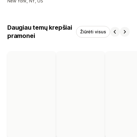
Kūrėjo kontaktiniai duomenys
New York, NY, US
Daugiau temų krepšiai
Žiūrėti visus
pramonei