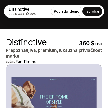
Distinctive
Pogledaj demo
Isprobaj
360 $ USD
•
92%
Distinctive
360 $
USD
Prepoznatljiva, premium, luksuzna privlačnost
marke
autor:
Fuel Themes