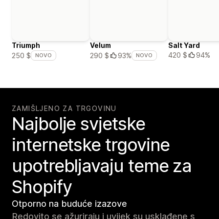
Triumph
Velum
Salt Yard
420 $
94%
250 $
290 $
93%
NOVO
NOVO
ZAMIŠLJENO ZA TRGOVINU
Najbolje svjetske
internetske trgovine
upotrebljavaju teme za
Shopify
Otporno na buduće izazove
Redovito se ažuriraju i uvijek su usklađene s