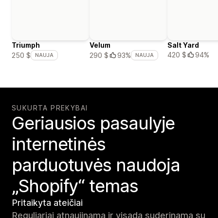
Triumph
Velum
Salt Yard
420 $
94%
250 $
290 $
93%
NAUJA
NAUJA
SUKURTA PREKYBAI
Geriausios pasaulyje
internetinės
parduotuvės naudoja
„Shopify“ temas
Pritaikyta ateičiai
Reguliariai atnaujinama ir visada suderinama su