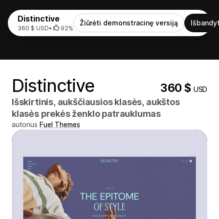
Distinctive
Žiūrėti demonstracinę versiją
Išbandyt
360 $ USD
•
92%
Distinctive
360 $
USD
Išskirtinis, aukščiausios klasės, aukštos
klasės prekės ženklo patrauklumas
autorius
Fuel Themes