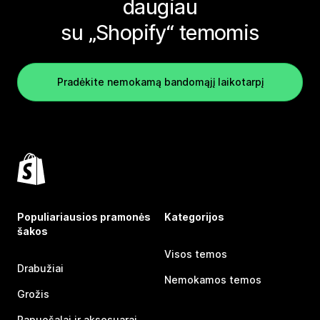
daugiau
su „Shopify“ temomis
Pradėkite nemokamą bandomąjį laikotarpį
Populiariausios pramonės
Kategorijos
šakos
Visos temos
Drabužiai
Nemokamos temos
Grožis
Papuošalai ir aksesuarai