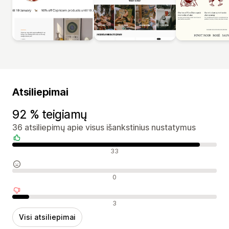
Atsiliepimai
92 % teigiamų
36 atsiliepimų apie visus išankstinius nustatymus
Teigiami atsiliepimai
33
Neutralūs atsiliepimai
0
Neigiami atsiliepimai
3
Visi atsiliepimai