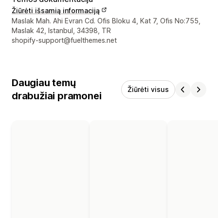
Žiūrėti išsamią informaciją
Kūrėjo kontaktiniai duomenys
Maslak Mah. Ahi Evran Cd. Ofis Bloku 4, Kat 7, Ofis No:755,
Maslak 42, Istanbul, 34398, TR
shopify-support@fuelthemes.net
Daugiau temų
Žiūrėti visus
drabužiai pramonei