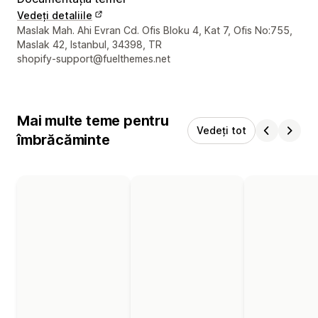
Vedeți detaliile
Detaliile de contact ale designerului
Maslak Mah. Ahi Evran Cd. Ofis Bloku 4, Kat 7, Ofis No:755,
Maslak 42, Istanbul, 34398, TR
shopify-support@fuelthemes.net
Mai multe teme pentru
Vedeți tot
îmbrăcăminte