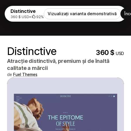
Distinctive
Vizualizați varianta demonstrativă
Înc
360 $ USD
•
92%
Distinctive
360 $
USD
Atracție distinctivă, premium și de înaltă
calitate a mărcii
de
Fuel Themes