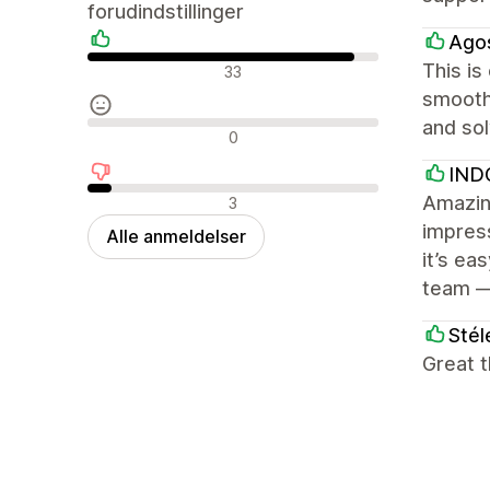
forudindstillinger
Ago
Positive anmeldelser
This is
33
smooth.
and sol
Neutrale anmeldelser
0
IND
Negative anmeldelser
Amazing
3
impress
Alle anmeldelser
it’s ea
team —
Stél
Great t