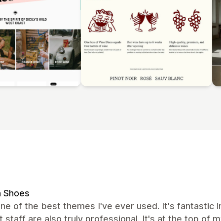
n Shoes
one of the best themes I've ever used. It's fantastic i
 staff are also truly professional. It's at the top of m