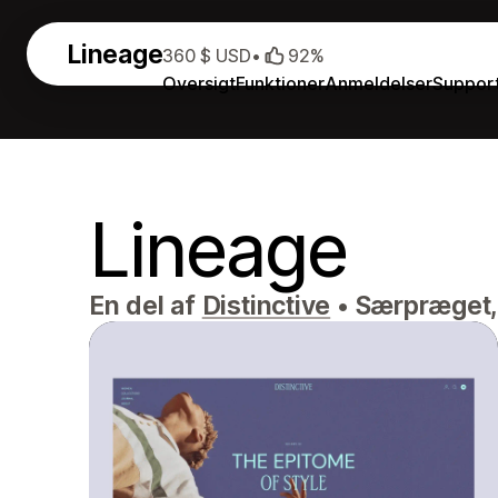
Lineage
360 $ USD
•
92%
Oversigt
Funktioner
Anmeldelser
Suppor
Lineage
En del af
Distinctive
•
Særpræget, 