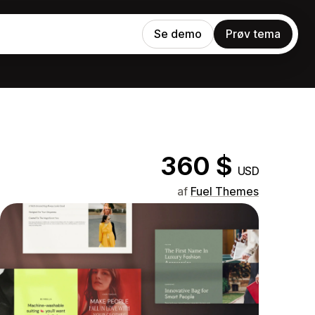
Se demo
Prøv tema
360 $
USD
af
Fuel Themes