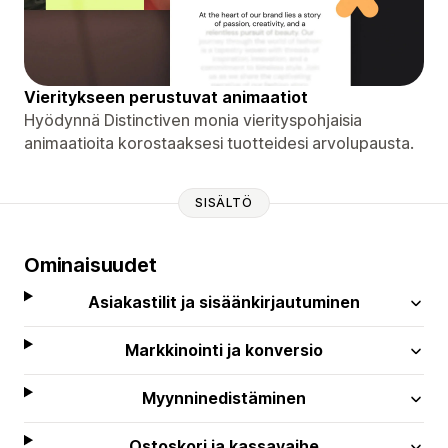
Vieritykseen perustuvat animaatiot
Hyödynnä Distinctiven monia vierityspohjaisia ​​
animaatioita korostaaksesi tuotteidesi arvolupausta.
SISÄLTÖ
Ominaisuudet
Asiakastilit ja sisäänkirjautuminen
Markkinointi ja konversio
Myynninedistäminen
Ostoskori ja kassavaihe