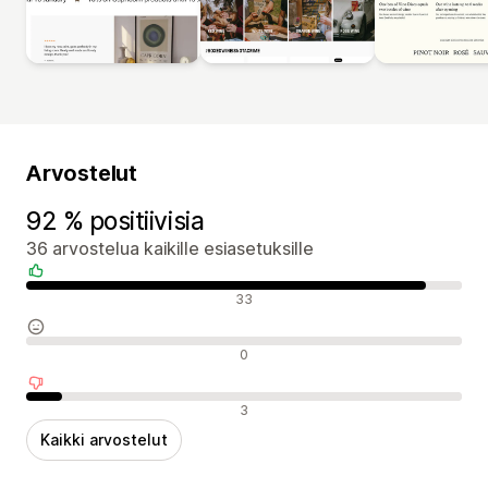
Arvostelut
92 % positiivisia
36 arvostelua kaikille esiasetuksille
Positiiviset arvostelut
33
Neutraalit arvostelut
0
Negatiiviset arvostelut
3
Kaikki arvostelut