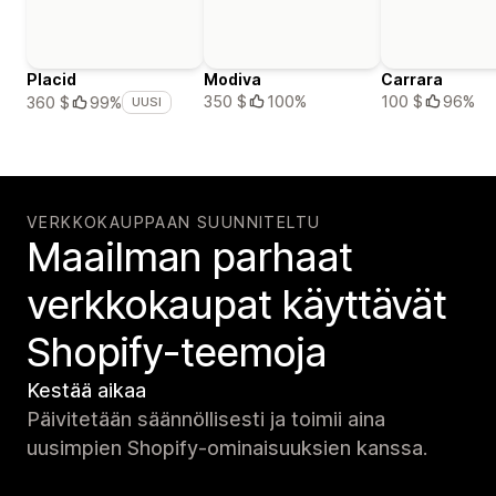
Placid
Modiva
Carrara
350 $
100%
100 $
96%
360 $
99%
UUSI
VERKKOKAUPPAAN SUUNNITELTU
Maailman parhaat
verkko­kaupat käyttävät
Shopify-teemoja
Kestää aikaa
Päivitetään säännöllisesti ja toimii aina
uusimpien Shopify-ominaisuuksien kanssa.