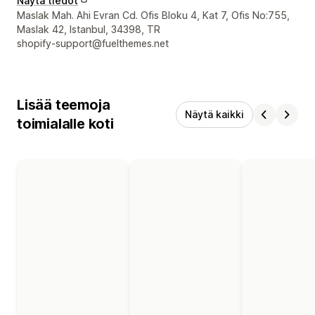
Näytä tiedot
Suunnittelijan yhteystiedot
Maslak Mah. Ahi Evran Cd. Ofis Bloku 4, Kat 7, Ofis No:755,
Maslak 42, Istanbul, 34398, TR
shopify-support@fuelthemes.net
Lisää teemoja
Näytä kaikki
toimialalle koti