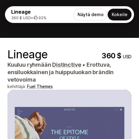
Lineage
Näytä demo
Kokeile
360 $ USD
•
92%
Lineage
360 $
USD
Kuuluu ryhmään
Distinctive
•
Erottuva,
ensiluokkainen ja huippuluokan brändin
vetovoima
kehittäjä:
Fuel Themes