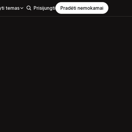
yti temas
Prisijungti
Pradėti nemokamai