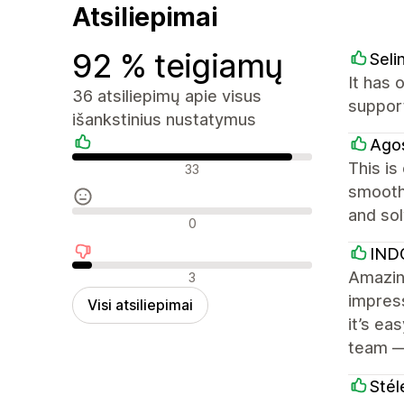
Atsiliepimai
92 % teigiamų
Seli
It has 
36 atsiliepimų apie visus
support
išankstinius nustatymus
Ago
Teigiami atsiliepimai
This is
33
smooth.
and sol
Neutralūs atsiliepimai
0
IND
Neigiami atsiliepimai
Amazing
3
impress
Visi atsiliepimai
it’s ea
team —
Stél