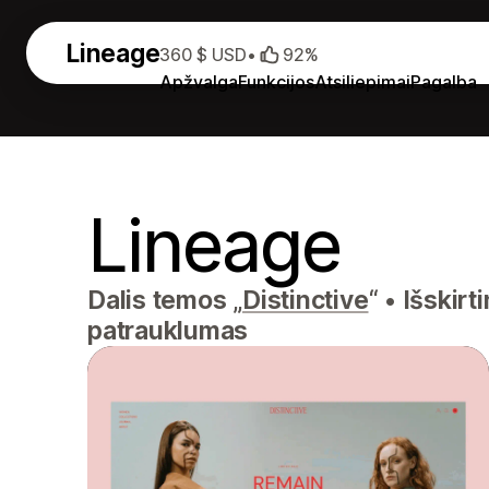
Lineage
360 $ USD
•
92%
Apžvalga
Funkcijos
Atsiliepimai
Pagalba
Lineage
Dalis temos „
Distinctive
“
•
Išskirt
patrauklumas