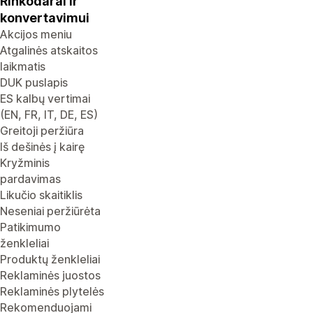
Rinkodarai ir
konvertavimui
Akcijos meniu
Atgalinės atskaitos
laikmatis
DUK puslapis
ES kalbų vertimai
(EN, FR, IT, DE, ES)
Greitoji peržiūra
Iš dešinės į kairę
Kryžminis
pardavimas
Likučio skaitiklis
Neseniai peržiūrėta
Patikimumo
ženkleliai
Produktų ženkleliai
Reklaminės juostos
Reklaminės plytelės
Rekomenduojami