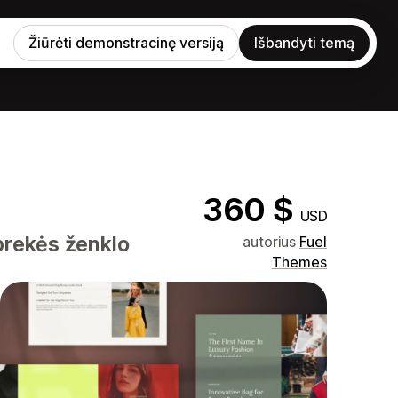
Žiūrėti demonstracinę versiją
Išbandyti temą
360 $
USD
 prekės ženklo
autorius
Fuel
Themes