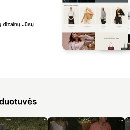
ų dizainų Jūsų
rduotuvės