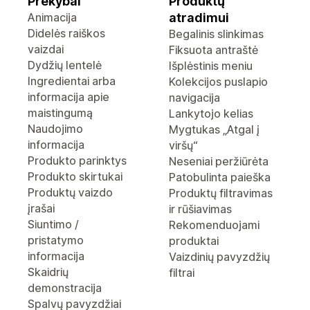
Prekybai
Produktų
Animacija
atradimui
Didelės raiškos
Begalinis slinkimas
vaizdai
Fiksuota antraštė
Dydžių lentelė
Išplėstinis meniu
Ingredientai arba
Kolekcijos puslapio
informacija apie
navigacija
maistingumą
Lankytojo kelias
Naudojimo
Mygtukas „Atgal į
informacija
viršų“
Produkto parinktys
Neseniai peržiūrėta
Produkto skirtukai
Patobulinta paieška
Produktų vaizdo
Produktų filtravimas
įrašai
ir rūšiavimas
Siuntimo /
Rekomenduojami
pristatymo
produktai
informacija
Vaizdinių pavyzdžių
Skaidrių
filtrai
demonstracija
Spalvų pavyzdžiai