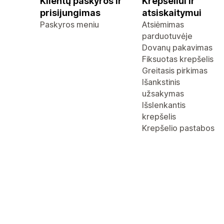
Klientų paskyros ir
Krepšeliui ir
prisijungimas
atsiskaitymui
Paskyros meniu
Atsiėmimas
parduotuvėje
Dovanų pakavimas
Fiksuotas krepšelis
Greitasis pirkimas
Išankstinis
užsakymas
Išslenkantis
krepšelis
Krepšelio pastabos